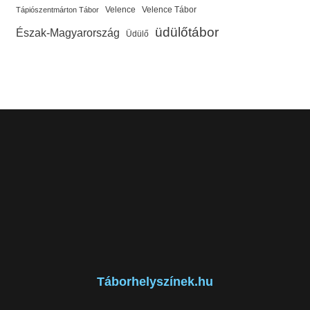
Velence
Velence Tábor
Tápiószentmárton Tábor
üdülőtábor
Észak-Magyarország
Üdülő
Táborhelyszínek.hu