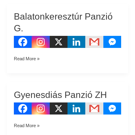
Balatonkeresztúr Panzió
Balatonkeresztúr
Panzió
G.
G.
Read More »
Gyenesdiás Panzió ZH
Gyenesdiás
Panzió
ZH
Read More »