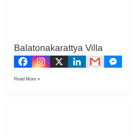
Balatonakarattya Villa
Read More »
Vámosújfalu
Ifjúsági
Tábor