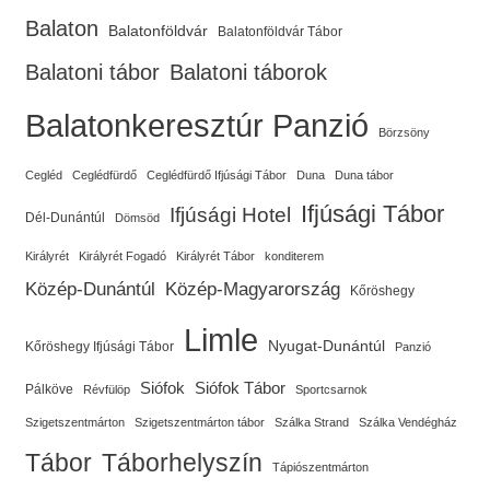
Balaton
Balatonföldvár
Balatonföldvár Tábor
Balatoni tábor
Balatoni táborok
Balatonkeresztúr Panzió
Börzsöny
Cegléd
Ceglédfürdő
Ceglédfürdő Ifjúsági Tábor
Duna
Duna tábor
Ifjúsági Tábor
Ifjúsági Hotel
Dél-Dunántúl
Dömsöd
Királyrét
Királyrét Fogadó
Királyrét Tábor
konditerem
Közép-Dunántúl
Közép-Magyarország
Kőröshegy
Limle
Nyugat-Dunántúl
Kőröshegy Ifjúsági Tábor
Panzió
Siófok
Siófok Tábor
Pálköve
Révfülöp
Sportcsarnok
Szigetszentmárton
Szigetszentmárton tábor
Szálka Strand
Szálka Vendégház
Tábor
Táborhelyszín
Tápiószentmárton