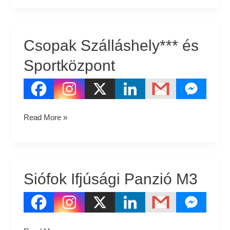
Csopak Szálláshely*** és
Csopak
Szálláshely***
Sportközpont
és
Sportközpont
Read More »
Siófok Ifjúsági Panzió M3
Siófok
Ifjúsági
Panzió
M3