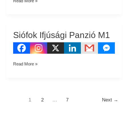
Read More »
Siófok Ifjúsági Panzió M1
Siófok
Ifjúsági
Panzió
M1
Read More »
1
2
…
7
Next
→