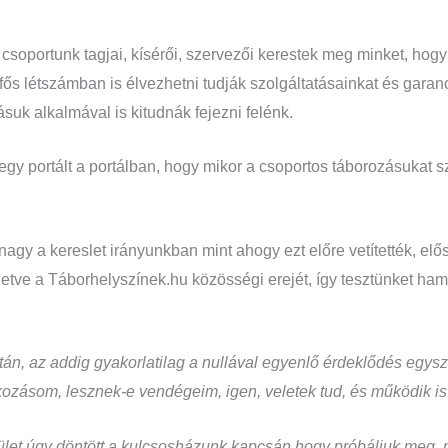
csoportunk tagjai, kísérői, szervezői kerestek meg minket, hogy
 fős létszámban is élvezhetni tudják szolgáltatásainkat és gara
suk alkalmával is kitudnák fejezni felénk.
 egy portált a portálban, hogy mikor a csoportos táborozásukat s
nagy a kereslet irányunkban mint ahogy ezt előre vetítették, elő
letve a Táborhelyszínek.hu közösségi erejét, így tesztünket ham
án, az addig gyakorlatilag a nullával egyenlő érdeklődés egys
kozásom, lesznek-e vendégeim, igen, veletek tud, és működik is
estület úgy döntött a kulcsosházunk kapcsán hogy próbáljuk meg,