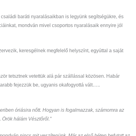
 családi baráti nyaralásaikban is legyünk segítségükre, és
nciáinkat, mondván mivel csoportos nyaralásaik ennyire jól
zervezik, keresgélnek megfelelő helyszínt, egyúttal a saját
ször tetsztnek vetettük alá pár szállással közösen. Habár
arabb fejezzük be, ugyanis okafogyottá vált…..
zeriben óriásira nőtt. Hogyan is fogalmazzak, számomra az
. Örök hálám Vésztőről.”
 mondván nincs mit veszítenünk. Már az első héten befutott az