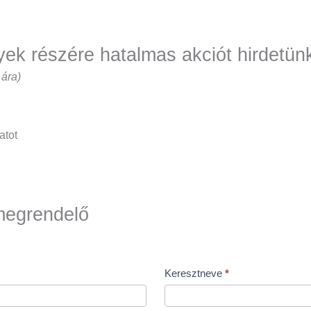
lyek részére hatalmas akciót hirdetün
 ára)
atot
 megrendelő
Keresztneve
*