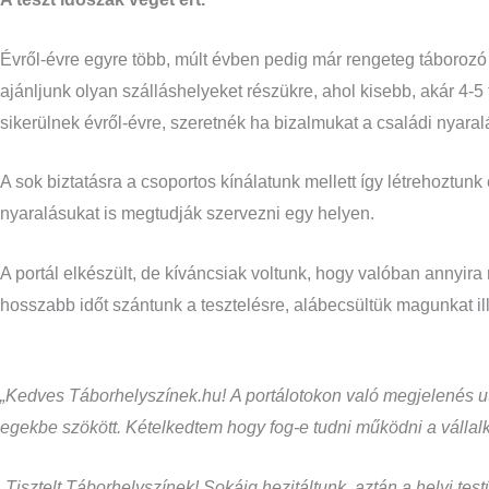
Évről-évre egyre több, múlt évben pedig már rengeteg táborozó 
ajánljunk olyan szálláshelyeket részükre, ahol kisebb, akár 4-5
sikerülnek évről-évre, szeretnék ha bizalmukat a családi nyaralá
A sok biztatásra a csoportos kínálatunk mellett így létrehoztunk
nyaralásukat is megtudják szervezni egy helyen.
A portál elkészült, de kíváncsiak voltunk, hogy valóban annyira 
hosszabb időt szántunk a tesztelésre, alábecsültük magunkat il
„Kedves Táborhelyszínek.hu! A portálotokon való megjelenés ut
egekbe szökött. Kételkedtem hogy fog-e tudni működni a vállal
„Tisztelt Táborhelyszínek! Sokáig hezitáltunk, aztán a helyi t