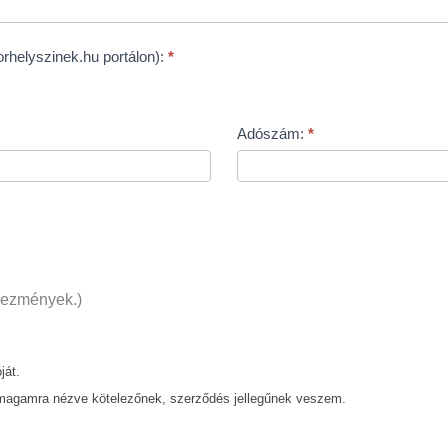
orhelyszinek.hu portálon):
*
Adószám:
*
dvezmények.)
ját.
t magamra nézve kötelezőnek, szerződés jellegűnek veszem.