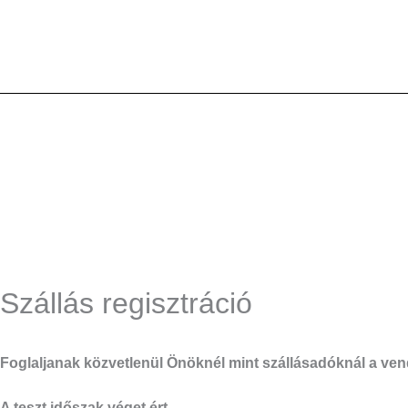
Skip
to
content
Szállás regisztráció
Foglaljanak közvetlenül Önöknél mint szállásadóknál a ven
A teszt időszak véget ért.