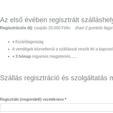
Az első évében regisztrált szálláshe
Regisztrációs díj:
csupán 20.000 Ft/év
(havi 2 gombóc fagyi
+
Kizárólagosság
A vendégek közvetlenül a szállással veszik fel a kapcsol
+ 3 hónap
ingyenes megjelenés…..
Szállás regisztráció és szolgáltatás
Szállás
Regisztráló (megrendelő) vezetékneve
*
szolgáltatás