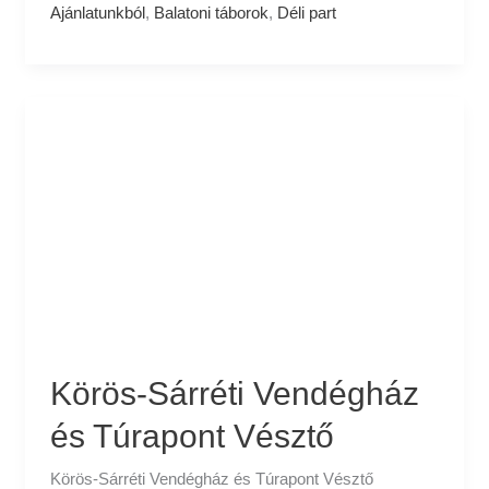
Ajánlatunkból
,
Balatoni táborok
,
Déli part
Körös-
Sárréti
Vendégház
és
Túrapont
Vésztő
Körös-Sárréti Vendégház
és Túrapont Vésztő
Körös-Sárréti Vendégház és Túrapont Vésztő