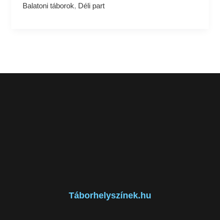
Balatoni táborok
,
Déli part
Táborhelyszínek.hu