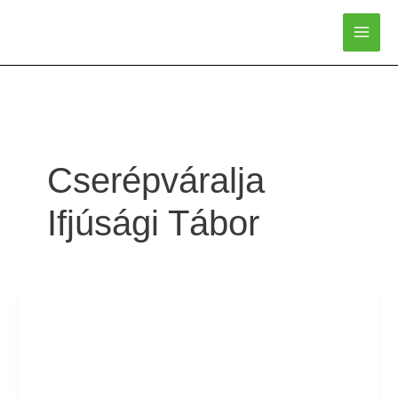
Skip
to
content
Cserépváralja
Ifjúsági Tábor
Cserépváralja
Ifjúsági
Tábor