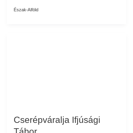
Észak-Alföld
Cserépváralja
Ifjúsági
Tábor
Cserépváralja Ifjúsági
Tábor