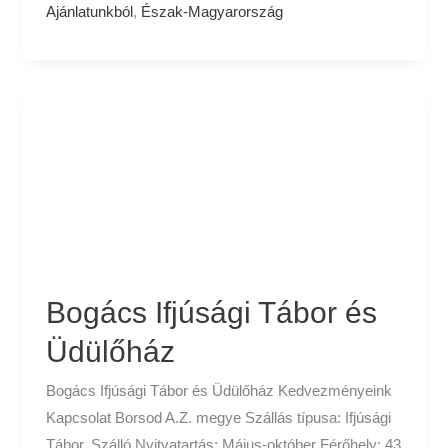
Ajánlatunkból
,
Észak-Magyarország
Bogács
Ifjúsági
Tábor
és
Üdülőház
Bogács Ifjúsági Tábor és
Üdülőház
Bogács Ifjúsági Tábor és Üdülőház Kedvezményeink
Kapcsolat Borsod A.Z. megye Szállás típusa: Ifjúsági
Tábor, Szálló Nyitvatartás: Május-október Férőhely: 43