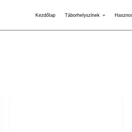
Kezdőlap
Táborhelyszínek
Haszno
Kőröshegy
Ifjúsági
Tábor
„A”