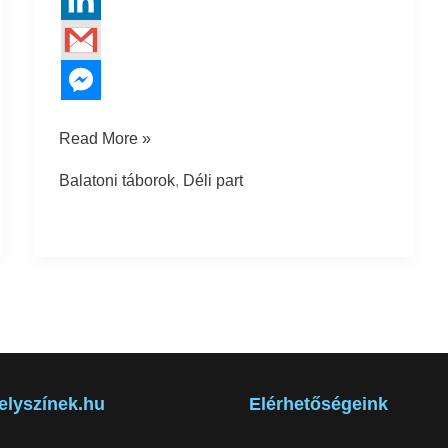
Read More »
Balatoni táborok
,
Déli part
elyszínek.hu
Elérhetőségeink