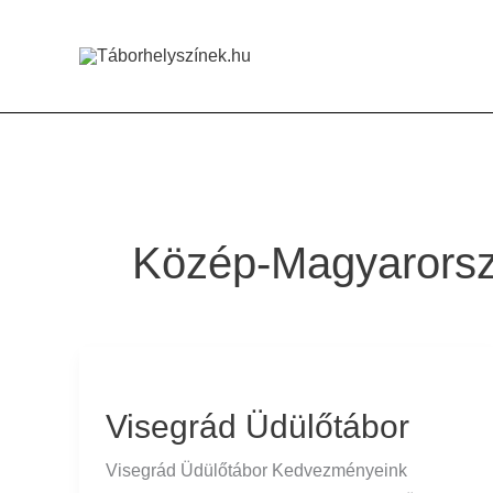
Skip
to
content
Közép-Magyarors
Visegrád
Üdülőtábor
Visegrád Üdülőtábor
Visegrád Üdülőtábor Kedvezményeink