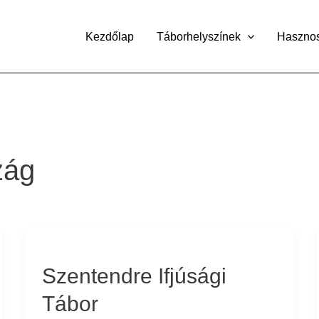
Kezdőlap
Táborhelyszínek
Haszno
zág
Szentendre
Ifjúsági
Szentendre Ifjúsági
Tábor
Tábor