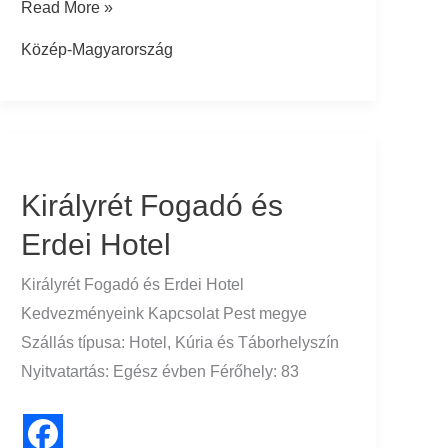
Read More »
Közép-Magyarország
Királyrét
Fogadó
Királyrét Fogadó és
és
Erdei
Erdei Hotel
Hotel
Királyrét Fogadó és Erdei Hotel
Kedvezményeink Kapcsolat Pest megye
Szállás típusa: Hotel, Kúria és Táborhelyszín
Nyitvatartás: Egész évben Férőhely: 83