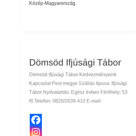
Közép-Magyarország
Dömsöd
Ifjúsági
Dömsöd Ifjúsági Tábor
Tábor
Dömsöd Ifjúsági Tábor Kedvezményeink
Kapcsolat Pest megye Szállás típusa: Ifjúsági
Tábor Nyitvatartás: Egész évben Férőhely: 53
fő Telefon: 0620/2639-410 E-mail: