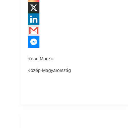
Read More »
Közép-Magyarország
Ceglédfürdő
Ifjúsági