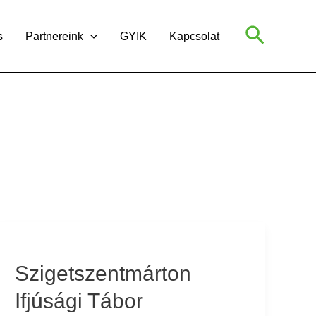
Search
s
Partnereink
GYIK
Kapcsolat
Szigetszentmárton
Ifjúsági
Szigetszentmárton
Tábor
Ifjúsági Tábor