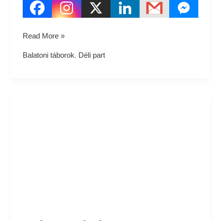
Read More »
Balatoni táborok
,
Déli part
Siófok
Ifjúsági
Hotel