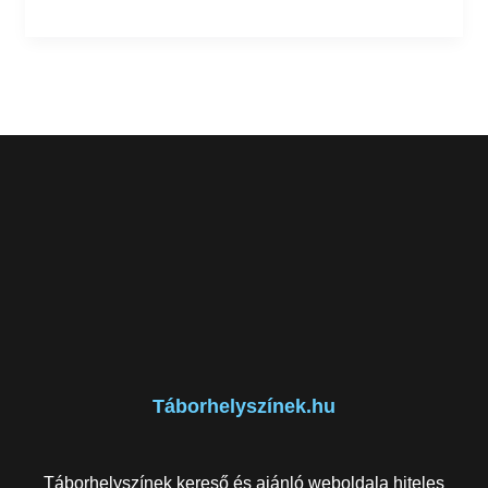
Táborhelyszínek.hu
Táborhelyszínek kereső és ajánló weboldala hiteles