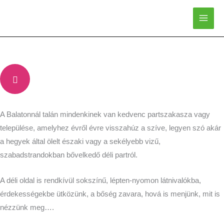
Skip
to
content
A Balatonnál talán mindenkinek van kedvenc partszakasza vagy
települése, amelyhez évről évre visszahúz a szíve, legyen szó akár
a hegyek által ölelt északi vagy a sekélyebb vizű,
szabadstrandokban bővelkedő déli partról.
A déli oldal is rendkívül sokszínű, lépten-nyomon látnivalókba,
érdekességekbe ütközünk, a bőség zavara, hová is menjünk, mit is
nézzünk meg….