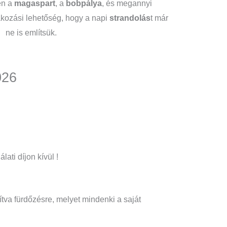
en a
magaspart
, a
bobpálya
, és megannyi
akozási lehetőség, hogy a napi
strandolás
t már
ne is említsük.
026
ati díjon kívül !
kítva fürdőzésre, melyet mindenki a saját