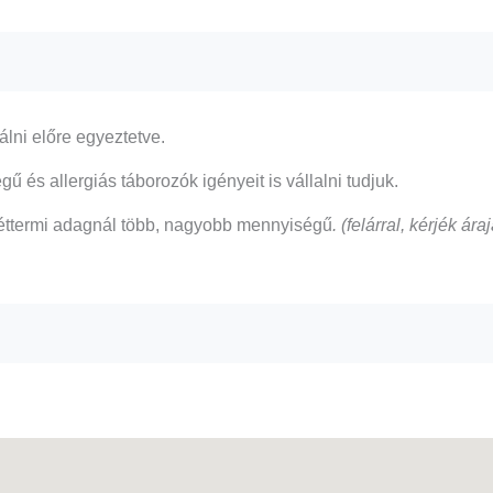
álni előre egyeztetve.
ű és allergiás táborozók igényeit is vállalni tudjuk.
 éttermi adagnál több, nagyobb mennyiségű
. (felárral, kérjék ár