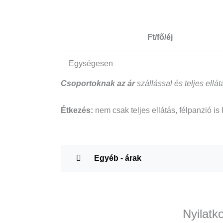
Ft/fő/éj
Egységesen
Csoportoknak az ár
szállással és teljes ell
Étkezés:
nem csak teljes ellátás, félpanzió is 
Egyéb - árak
Nyilatk