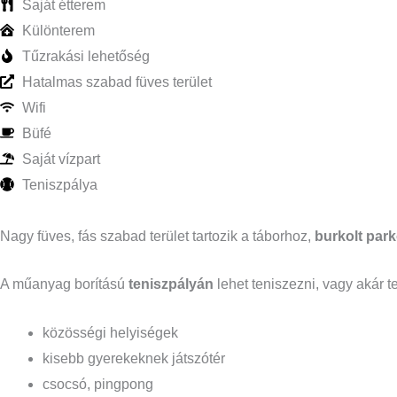
Saját étterem
Különterem
Tűzrakási lehetőség
Hatalmas szabad füves terület
Wifi
Büfé
Saját vízpart
Teniszpálya
Nagy füves, fás szabad terület tartozik a táborhoz,
burkolt park
A műanyag borítású
teniszpályán
lehet teniszezni, vagy akár t
közösségi helyiségek
kisebb gyerekeknek játszótér
csocsó, pingpong