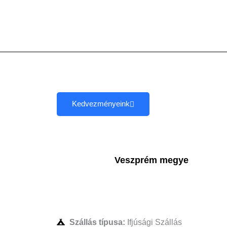
Skip
to
content
Kedvezményeink
Veszprém megye
Szállás típusa:
Ifjúsági Szállás