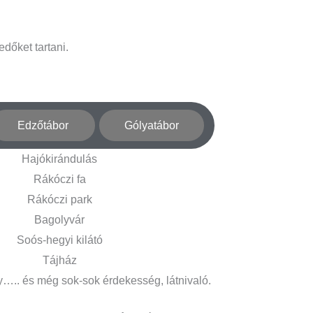
edőket tartani.
Edzőtábor
Gólyatábor
Hajókirándulás
Rákóczi fa
Rákóczi park
Bagolyvár
Soós-hegyi kilátó
Tájház
y….. és még sok-sok érdekesség, látnivaló.