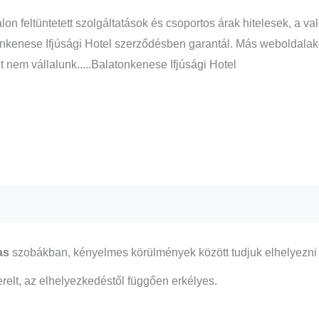
alon feltüntetett szolgáltatások és csoportos árak hitelesek, a
nkenese Ifjúsági Hotel szerződésben garantál. Más weboldalakon 
t nem vállalunk.....Balatonkenese Ifjúsági Hotel
as
szobákban, kényelmes körülmények között tudjuk elhelyezni
zerelt, az elhelyezkedéstől függően erkélyes.