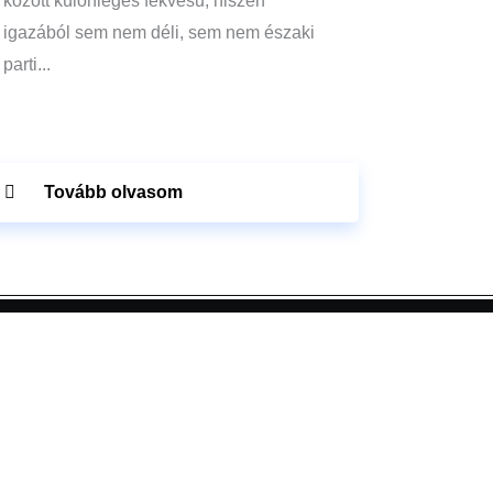
között különleges fekvésű, hiszen
igazából sem nem déli, sem nem északi
parti...
Tovább olvasom