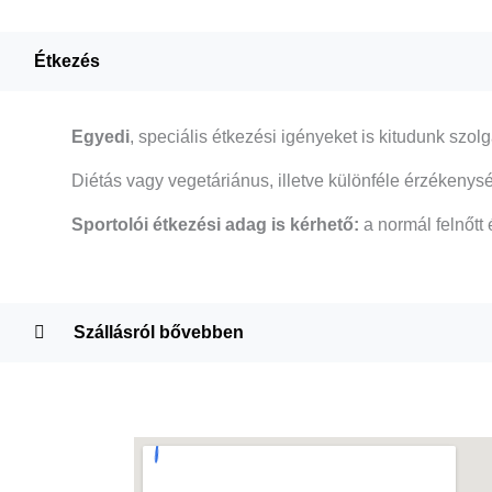
Étkezés
Egyedi
, speciális étkezési igényeket is kitudunk szolg
Diétás vagy vegetáriánus, illetve különféle érzékenység
Sportolói étkezési adag is kérhető:
a normál felnőtt
Szállásról bővebben