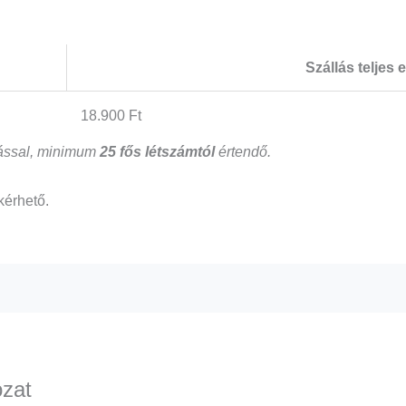
Szállás teljes e
18.900 Ft
átással, minimum
25
fős létszámtól
értendő.
kérhető.
ozat