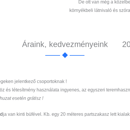
De ott van még a közelb
környékbeli látnivaló és szór
Áraink, kedvezményeink
2
ségeken jelentkező csoportoknak !
köz és létesítmény használata ingyenes, az egyszeri teremhasznál
ahuzat esetén
grátisz !
nd
ja van kinti büfével. Kb. egy 20 méteres partszakasz lett kiala