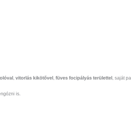
olóval
,
vitorlás kikötővel
,
füves focipályás területtel
, saját p
engózni is.