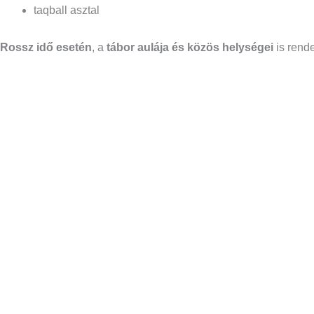
taqball asztal
Rossz idő esetén
, a
tábor aulája és közös helységei
is rende