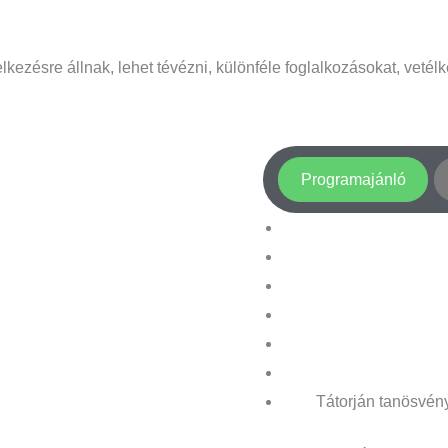
lkezésre állnak, lehet tévézni, különféle foglalkozásokat, vetélk
Programajánló
Tátorján tanösvén