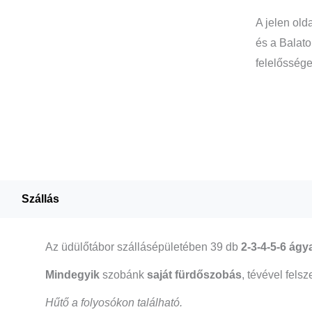
A jelen old
és a Balato
felelőssége
Szállás
Az üdülőtábor szállásépületében 39 db
2-3-4-5-6 ágy
Mindegyik
szobánk
saját fürdőszobás
, tévével fels
Hűtő a folyosókon található.