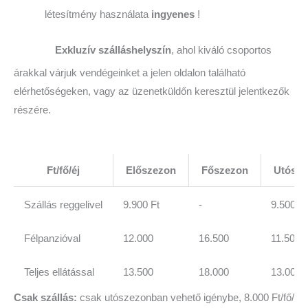
létesítmény használata
ingyenes
!
Exkluzív szálláshelyszín
, ahol kiváló csoportos
árakkal várjuk vendégeinket a jelen oldalon található
elérhetőségeken, vagy az üzenetküldőn keresztül jelentkezők
részére.
Ft/fő/éj
Előszezon
Főszezon
Utósze
Szállás reggelivel
9.900 Ft
-
9.500 Ft
Félpanzióval
12.000
16.500
11.500
Teljes ellátással
13.500
18.000
13.000
Csak szállás:
csak utószezonban vehető igénybe, 8.000 Ft/fő/