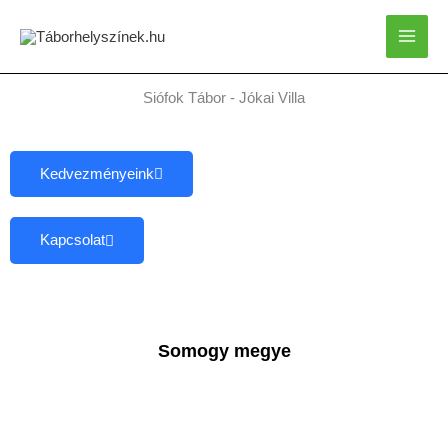
Skip
to
content
Siófok Tábor - Jókai Villa
Kedvezményeink
Kapcsolat
Somogy megye