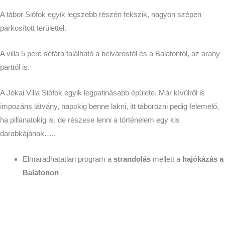
A tábor Siófok egyik legszebb részén fekszik, nagyon szépen
parkosított területtel.
A villa 5 perc sétára található a belvárostól és a Balatontól, az arany
parttól is.
A Jókai Villa Siófok egyik legpatinásabb épülete. Már kívülről is
impozáns látvány, napokig benne lakni, itt táborozni pedig felemelő,
ha pillanatokig is, de részese lenni a történelem egy kis
darabkájának…..
Elmaradhatatlan program a
strandolás
mellett a
hajókázás a
Balatonon