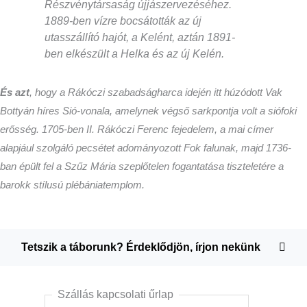
Részvénytársaság újjászervezéséhez.
1889-ben vízre bocsátották az új
utasszállító hajót, a Kelént, aztán 1891-
ben elkészült a Helka és az új Kelén.
És azt
, hogy a Rákóczi szabadságharca idején itt húzódott Vak
Bottyán híres Sió-vonala, amelynek végső sarkpontja volt a siófoki
erősség. 1705-ben II. Rákóczi Ferenc fejedelem, a mai címer
alapjául szolgáló pecsétet adományozott Fok falunak, majd 1736-
ban épült fel a Szűz Mária szeplőtelen fogantatása tiszteletére a
barokk stílusú plébániatemplom.
Tetszik a táborunk? Érdeklődjön, írjon nekünk
Szállás kapcsolati űrlap