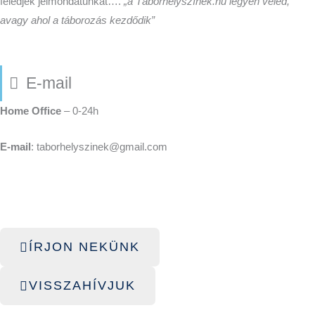
feledjék jelmondatunkat….
„a Táborhelyszínek.hu legyen veled,
avagy ahol a táborozás kezdődik”
E-mail
Home Office
– 0-24h
E-mail
: taborhelyszinek@gmail.com
ÍRJON NEKÜNK
VISSZAHÍVJUK