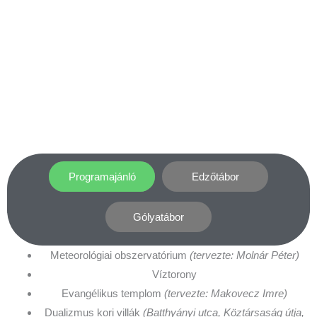
Programajánló
Edzőtábor
Gólyatábor
Meteorológiai obszervatórium
(tervezte: Molnár Péter)
Víztorony
Evangélikus templom
(tervezte: Makovecz Imre)
Dualizmus kori villák
(Batthyányi utca, Köztársaság útja,