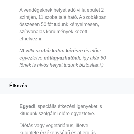
A vendégeknek helyet adó villa épület 2
szintjén, 11 szoba található. A szobákban
összesen 50 főt tudunk kényelmesen,
színvonalas körülmények között
elhelyezni.
(
A villa szobái külön kérésre
és előre
egyeztetve
pótágyazhatóak
, így akár 60
főnek is nívós helyet tudunk biztosítani.)
Étkezés
Egyedi
, speciális étkezési igényeket is
kitudunk szolgálni előre egyeztetve.
Diétás vagy vegetáriánus, illetve
különféle érzékenységű és allergiás