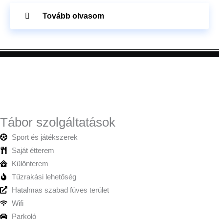
Tovább olvasom
Tábor szolgáltatások
Sport és játékszerek
Saját étterem
Különterem
Tűzrakási lehetőség
Hatalmas szabad füves terület
Wifi
Parkoló