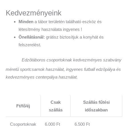
Kedvezményeink
Minden
a tábor területén található eszköz és
létesítmény használata ingyenes !
Önellátásnál:
grátisz biztosítjuk a konyhát és
felszerelést.
Edzőtáboros csoportoknak kedvezményes szabvány
méretű sportcsarnok használat, ingyenes futball edzőpálya és
kedvezményes centerpálya használat.
Csak
Szállás fűtési
Ft/fő/éj
szállás
időszakban
Csoportoknak
6.000 Ft
6.500 Ft