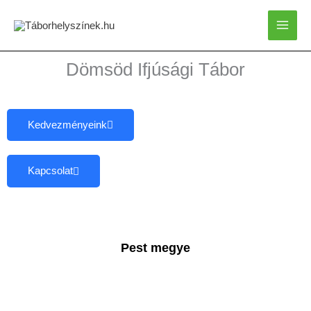
Skip
to
content
Dömsöd Ifjúsági Tábor
Kedvezményeink
Kapcsolat
Pest megye