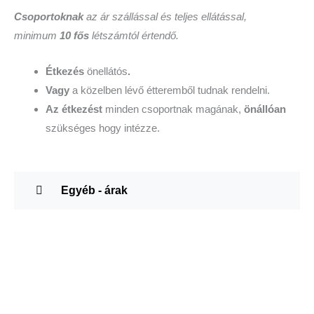
Csoportoknak
az ár szállással és teljes ellátással,
minimum
10 fős
létszámtól értendő.
Étkezés
önellátós
.
Vagy
a közelben lévő étteremből tudnak rendelni.
Az étkezést
minden csoportnak magának,
önállóan
szükséges hogy intézze.
Egyéb - árak