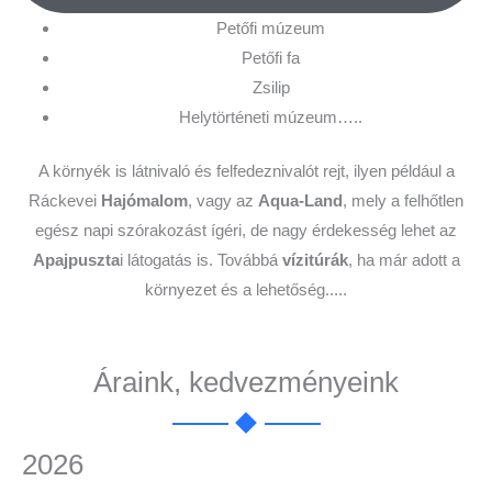
Petőfi múzeum
Petőfi fa
Zsilip
Helytörténeti múzeum…..
A környék is látnivaló és felfedeznivalót rejt, ilyen például a
Ráckevei
Hajómalom
, vagy az
Aqua-Land
, mely a felhőtlen
egész napi szórakozást ígéri, de nagy érdekesség lehet az
Apajpuszta
i látogatás is. Továbbá
vízitúrák
, ha már adott a
környezet és a lehetőség.....
Áraink, kedvezményeink
2026