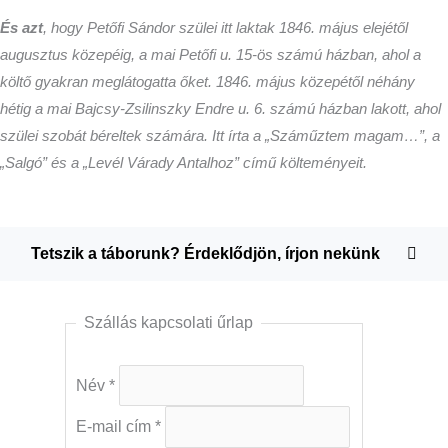
És azt
, hogy Petőfi Sándor szülei itt laktak 1846. május elejétől
augusztus közepéig, a mai Petőfi u. 15-ös számú házban, ahol a
költő gyakran meglátogatta őket. 1846. május közepétől néhány
hétig a mai Bajcsy-Zsilinszky Endre u. 6. számú házban lakott, ahol
szülei szobát béreltek számára. Itt írta a „Száműztem magam…”, a
„Salgó” és a „Levél Várady Antalhoz” című költeményeit.
Tetszik a táborunk? Érdeklődjön, írjon nekünk
Szállás kapcsolati űrlap
Név
*
E-mail cím
*