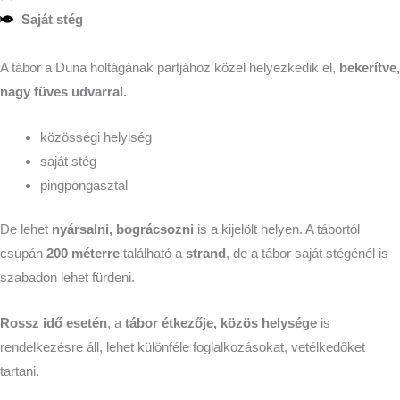
Saját stég
A tábor a Duna holtágának partjához közel helyezkedik el,
bekerítve,
nagy füves udvarral.
közösségi helyiség
saját stég
pingpongasztal
De lehet
nyársalni, bográcsozni
is a kijelölt helyen. A tábortól
csupán
200 méterre
található a
strand
, de a tábor saját stégénél is
szabadon lehet fürdeni.
Rossz idő esetén
, a
tábor étkezője, közös helysége
is
rendelkezésre áll, lehet különféle foglalkozásokat, vetélkedőket
tartani.