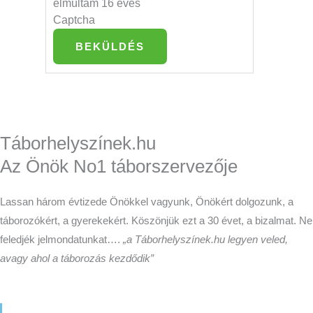
elmúltam 16 éves
Captcha
BEKÜLDÉS
Táborhelyszínek.hu
Az Önök No1 táborszervezője
Lassan három évtizede Önökkel vagyunk, Önökért dolgozunk, a
táborozókért, a gyerekekért. Köszönjük ezt a 30 évet, a bizalmat. Ne
feledjék jelmondatunkat….
„a Táborhelyszínek.hu legyen veled,
avagy ahol a táborozás kezdődik”