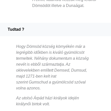
Dömsödöt illetve a Dunaágat.
Tudtad ?
Hogy
Dömsöd község környékén már a
legrégibb időkben is kiváló gyümölcsöt
termeltek. Néhány dokumentum a község
nevét is ebből származtatja. Az
oklevelekben említett
Demsed
,
Dumsud
,
majd 1271-ben kelt irat
szerint
Gumschud
a gyümölcsöd szóval
volna azonos.
Az utolsó Árpád házi királyok idején
királynői birtok volt.