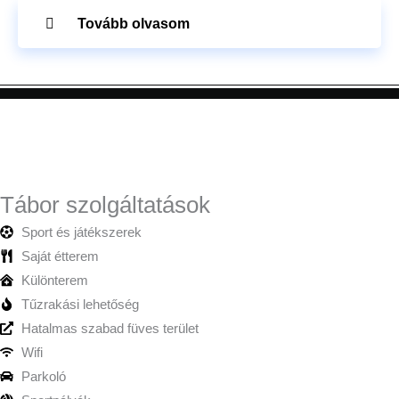
Tovább olvasom
Tábor szolgáltatások
Sport és játékszerek
Saját étterem
Különterem
Tűzrakási lehetőség
Hatalmas szabad füves terület
Wifi
Parkoló