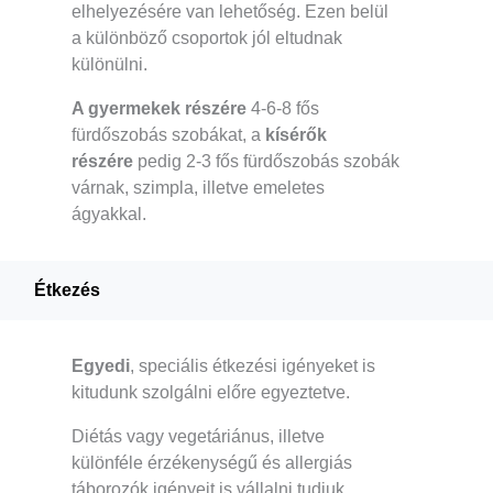
elhelyezésére van lehetőség. Ezen belül
a különböző csoportok jól eltudnak
különülni.
A gyermekek részére
4-6-8 fős
fürdőszobás szobákat, a
kísérők
részére
pedig 2-3 fős fürdőszobás szobák
várnak, szimpla, illetve emeletes
ágyakkal.
Étkezés
Egyedi
, speciális étkezési igényeket is
kitudunk szolgálni előre egyeztetve.
Diétás vagy vegetáriánus, illetve
különféle érzékenységű és allergiás
táborozók igényeit is vállalni tudjuk.