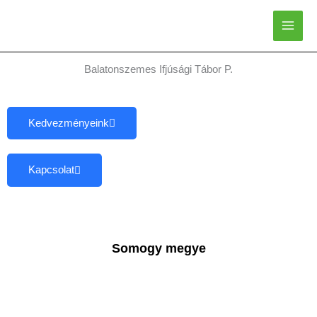
Skip
to
content
Balatonszemes Ifjúsági Tábor P.
Kedvezményeink
Kapcsolat
Somogy megye