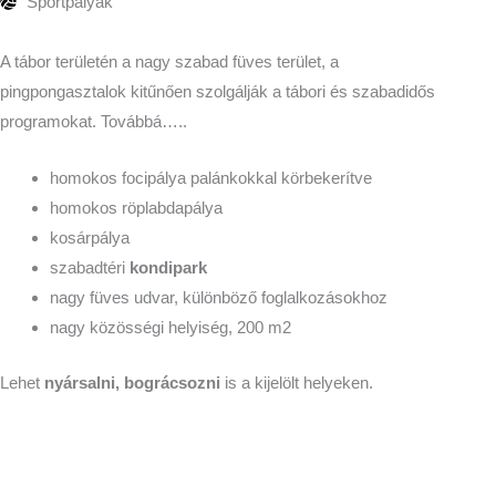
Sportpályák
A tábor területén a nagy szabad füves terület, a
pingpongasztalok kitűnően szolgálják a tábori és szabadidős
programokat. Továbbá…..
homokos focipálya palánkokkal körbekerítve
homokos röplabdapálya
kosárpálya
szabadtéri
kondipark
nagy füves udvar, különböző foglalkozásokhoz
nagy közösségi helyiség, 200 m2
Lehet
nyársalni, bográcsozni
is a kijelölt helyeken.