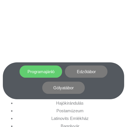
Programajánló
Edzőtábor
Gólyatábor
Hajókirándulás
Postamúzeum
Latinovits Emlékház
Bagolyvár