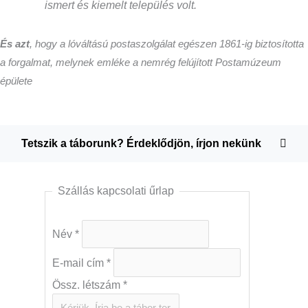
ismert és kiemelt település volt.
És azt
, hogy a lóváltású postaszolgálat egészen 1861-ig biztosította
a forgalmat, melynek emléke a nemrég felújított Postamúzeum
épülete
Tetszik a táborunk? Érdeklődjön, írjon nekünk
Szállás kapcsolati űrlap
Név
*
E-mail cím
*
Össz. létszám
*