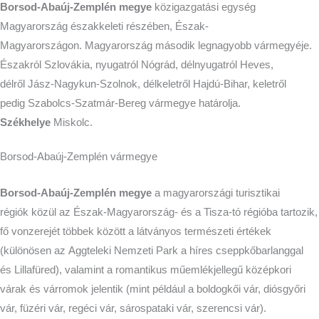
Borsod-Abaúj-Zemplén megye
közigazgatási egység
Magyarország északkeleti részében, Észak-
Magyarországon. Magyarország második legnagyobb vármegyéje.
Északról Szlovákia, nyugatról Nógrád, délnyugatról Heves,
délről Jász-Nagykun-Szolnok, délkeletről Hajdú-Bihar, keletről
pedig Szabolcs-Szatmár-Bereg vármegye határolja.
Székhelye
Miskolc.
Borsod-Abaúj-Zemplén vármegye
Borsod-Abaúj-Zemplén megye
a magyarországi turisztikai
régiók közül az Észak-Magyarország- és a Tisza-tó régióba tartozik,
fő vonzerejét többek között a látványos természeti értékek
(különösen az Aggteleki Nemzeti Park a híres cseppkőbarlanggal
és Lillafüred), valamint a romantikus műemlékjellegű középkori
várak és várromok jelentik (mint például a boldogkői vár, diósgyőri
vár, füzéri vár, regéci vár, sárospataki vár, szerencsi vár).