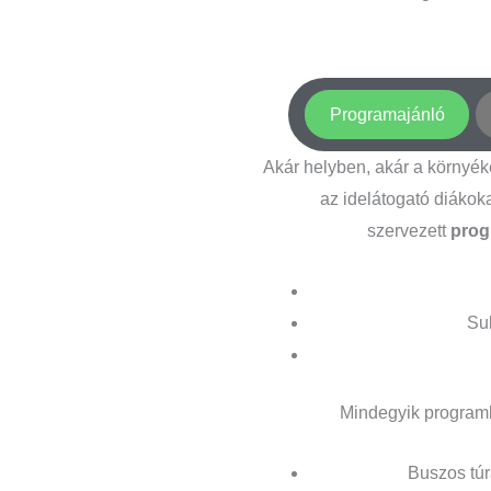
Programajánló
Akár helyben, akár a környé
az idelátogató diákok
szervezett
prog
Su
Mindegyik programh
Buszos túr