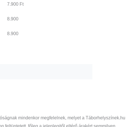
7.900 Ft
8.900
8.900
 valóságnak mindenkor megfelelnek, melyet a Táborhelyszínek.hu
eltüntetett, főleg a jelenlegitől eltérő árakért semmilyen