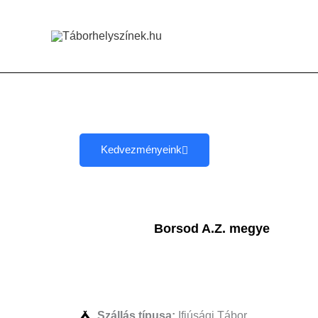
Skip
to
content
Kedvezményeink
Borsod A.Z. megye
Szállás típusa:
Ifjúsági Tábor