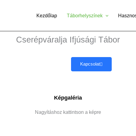
Kezdőlap
Táborhelyszínek
Haszno
Cserépváralja Ifjúsági Tábor
Kapcsolat
Képgaléria
Nagyításhoz kattintson a képre