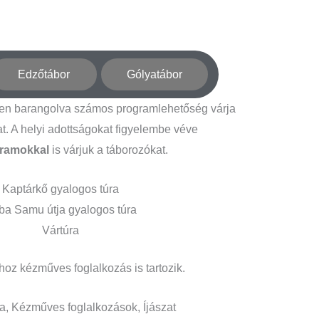
Edzőtábor
Gólyatábor
ken barangolva számos programlehetőség várja
at. A helyi adottságokat figyelembe véve
ramokkal
is várjuk a táborozókat.
Kaptárkő gyalogos túra
ba Samu útja gyalogos túra
Vártúra
oz kézműves foglalkozás is tartozik.
a, Kézműves foglalkozások, Íjászat