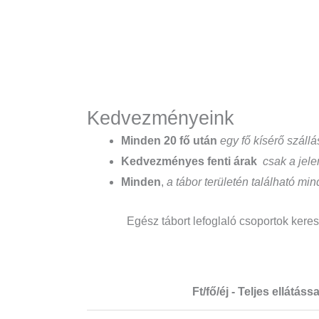
Kedvezményeink
Minden 20 fő után
egy fő kísérő szállá
Kedvezményes fenti
árak
csak a jele
Minden
,
a tábor területén található mi
Egész tábort lefoglaló csoportok keres
Ft/fő/éj - Teljes ellátássa