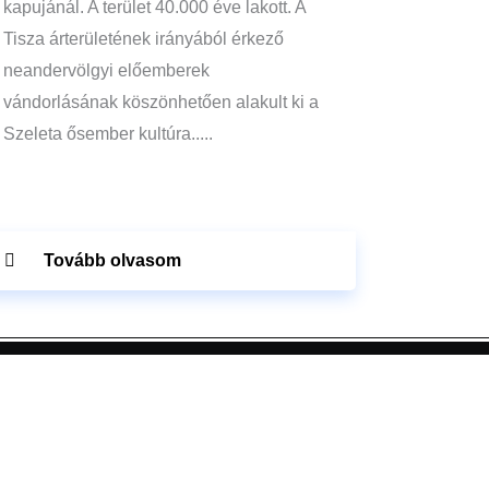
kapujánál. A terület 40.000 éve lakott. A
Tisza árterületének irányából érkező
neandervölgyi előemberek
vándorlásának köszönhetően alakult ki a
Szeleta ősember kultúra.....
Tovább olvasom