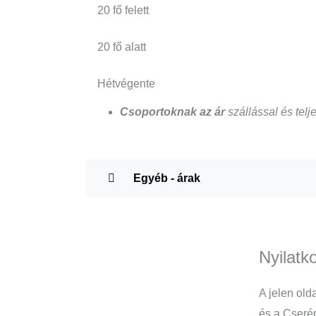
20 fő felett
20 fő alatt
Hétvégente
Csoportoknak az ár
szállással és telj
Egyéb - árak
Nyilatk
A jelen old
és a Cserép