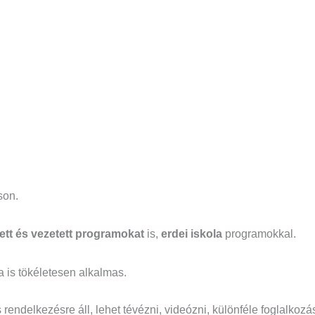
son.
ett és vezetett programokat
is,
erdei iskola
programokkal.
a is tökéletesen alkalmas.
 rendelkezésre áll, lehet tévézni, videózni, különféle foglalkozá