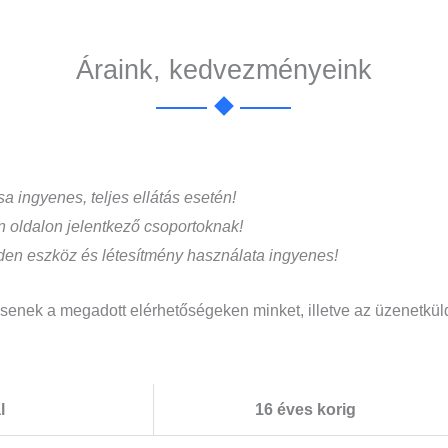
Áraink, kedvezményeink
sa ingyenes, teljes ellátás esetén!
n oldalon jelentkező csoportoknak!
nden eszköz és létesítmény használata ingyenes!
senek a megadott elérhetőségeken minket, illetve az üzenetküld
l
16 éves korig