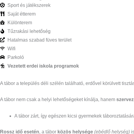
Sport és játékszerek
Saját étterem
Különterem
Tűzrakási lehetőség
Hatalmas szabad füves terület
Wifi
Parkoló
Vezetett erdei iskola programok
A tábor a település déli szélén található, erdővel körülvett tisztá
A tábor nem csak a helyi lehetőségeket kínálja, hanem
szervez
A tábor zárt, így egészen kicsi gyermekek táboroztatásár
Rossz idő esetén
, a tábor
közös helysége
(ebédlő helység)
is