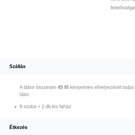
felelőssége
Szállás
A tábor összesen
45 fő
kényelmes elhelyezését tudja bi
látni.
8 szoba + 2 db kis faház
Étkezés