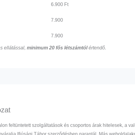
6.900 Ft
7.900
7.900
es ellátással,
minimum 20 fős létszámtól
értendő.
ozat
alon feltüntetett szolgáltatások és csoportos árak hitelesek, a
váralja Ifjúsági Tábor szerződésben garantál. Más weboldalakon f