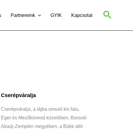
Search
s
Partnereink
GYIK
Kapcsolat
Cserépváralja
Cserépváralja, a tájba simuló kis falu,
Eger és Mezőkövesd közelében, Borsod-
Abaúj-Zemplén megyében, a Bükk déli