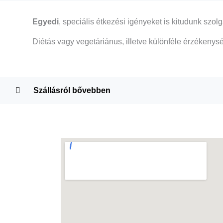
Egyedi
, speciális étkezési igényeket is kitudunk szolg
Diétás vagy vegetáriánus, illetve különféle érzékenység
Szállásról bővebben