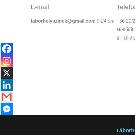
E-mail
Telefo
taborhelyszinek@gmail.com
0-24 óra
+36 20/
Hétfőtől
9 - 16 ór
Táborh