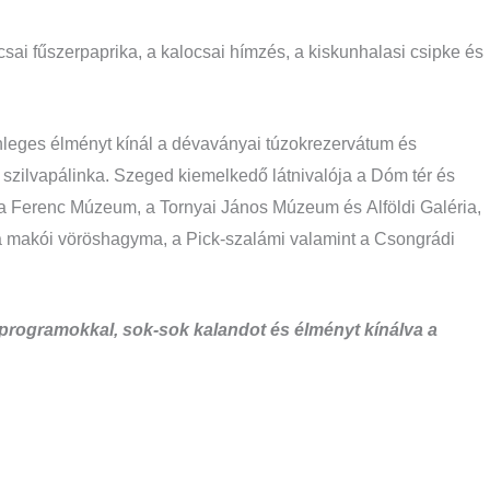
csai fűszerpaprika, a kalocsai hímzés, a kiskunhalasi csipke és
önleges élményt kínál a dévaványai túzokrezervátum és
i szilvapálinka. Szeged kiemelkedő látnivalója a Dóm tér és
óra Ferenc Múzeum, a Tornyai János Múzeum és Alföldi Galéria,
a, a makói vöröshagyma, a Pick-szalámi valamint a Csongrádi
, programokkal, sok-sok kalandot és élményt kínálva a