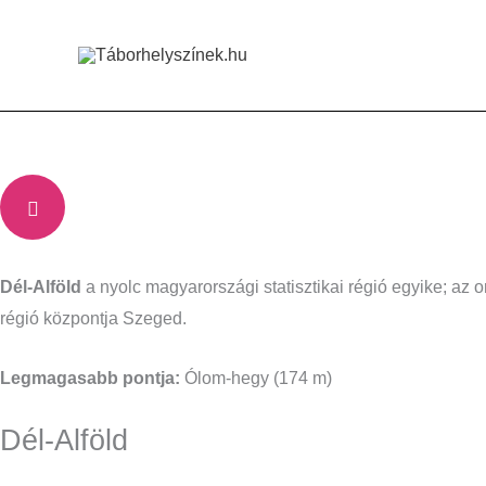
Skip
to
content
Dél-Alföld
a nyolc magyarországi statisztikai régió egyike; a
régió központja Szeged.
Legmagasabb pontja:
Ólom-hegy (174 m)
Dél-Alföld