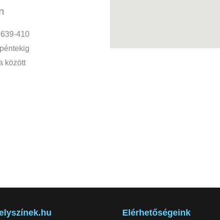
n
2639-410
-péntekig
a között
elyszínek.hu
Elérhetőségeink