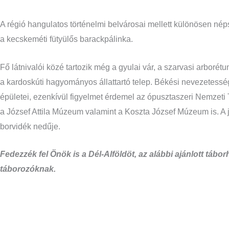
A régió hangulatos történelmi belvárosai mellett különösen nép
a kecskeméti fütyülős barackpálinka.
Fő látnivalói közé tartozik még a gyulai vár, a szarvasi arbo
a kardoskúti hagyományos állattartó telep. Békési nevezetesség
épületei, ezenkívül figyelmet érdemel az ópusztaszeri Nemzeti
a József Attila Múzeum valamint a Koszta József Múzeum is. A j
borvidék nedűje.
Fedezzék fel Önök is a Dél-Alföldöt, az alábbi ajánlott táb
táborozóknak.