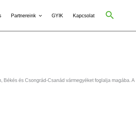
Search
s
Partnereink
GYIK
Kapcsolat
skun, Békés és Csongrád-Csanád vármegyéket foglalja magába. A