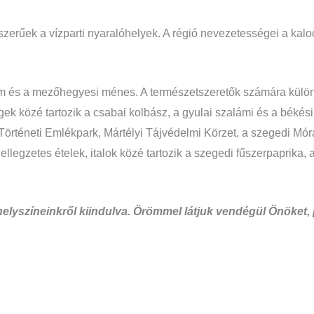
szerűek a vízparti nyaralóhelyek. A régió nevezetességei a kalo
rétum és a mezőhegyesi ménes. A természetszeretők számára kül
ek közé tartozik a csabai kolbász, a gyulai szalámi és a békés
 Történeti Emlékpark, Mártélyi Tájvédelmi Körzet, a szegedi M
ellegzetes ételek, italok közé tartozik a szegedi fűszerpaprik
orhelyszíneinkről kiindulva. Örömmel látjuk vendégül Önöket