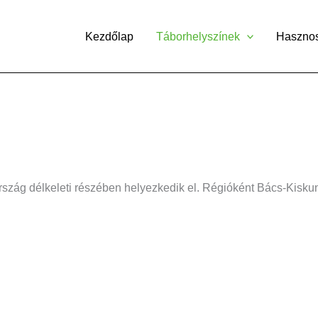
Kezdőlap
Táborhelyszínek
Haszno
z ország délkeleti részében helyezkedik el. Régióként Bács-Ki