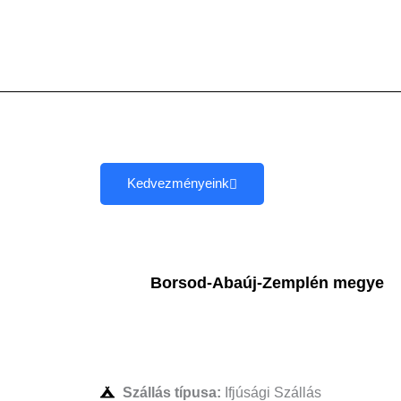
Skip
to
content
Kedvezményeink
Borsod-Abaúj-Zemplén megye
Szállás típusa:
Ifjúsági Szállás