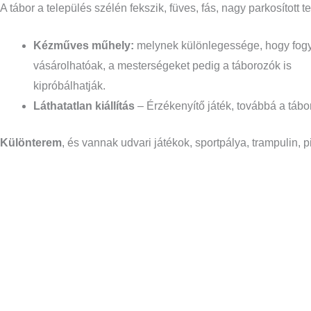
A tábor a település szélén fekszik, füves, fás, nagy parkosított te
Kézműves műhely:
melynek különlegessége, hogy fogya
vásárolhatóak, a mesterségeket pedig a táborozók is
kipróbálhatják.
Láthatatlan kiállítás
– Érzékenyítő játék, továbbá a tábor
Különterem
, és vannak udvari játékok, sportpálya, trampulin,