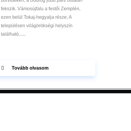
borvidéken, a Bodrog jobb parti oldalán
fekszik. Vámosújfalu a festői Zemplén,
ezen belül Tokaj-hegyalja része. A
településen világörökségi helyszín
található......
Tovább olvasom