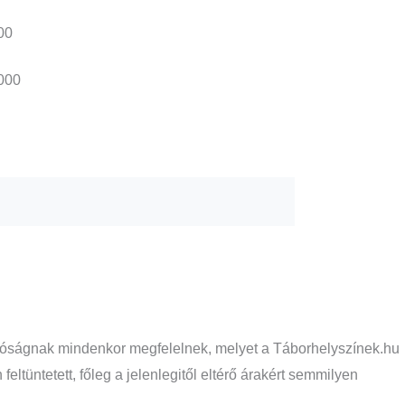
00
000
 valóságnak mindenkor megfelelnek, melyet a Táborhelyszínek.hu
ltüntetett, főleg a jelenlegitől eltérő árakért semmilyen