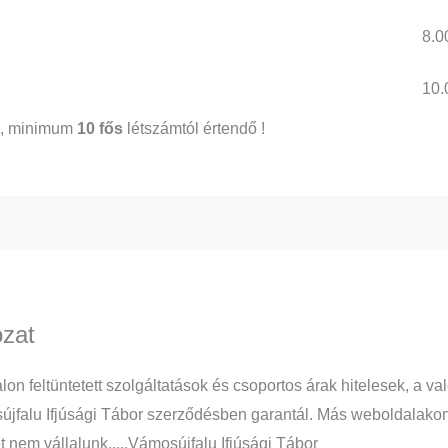
8.0
10.
l, minimum
10 fős
létszámtól értendő !
ozat
alon feltüntetett szolgáltatások és csoportos árak hitelesek, a
jfalu Ifjúsági Tábor szerződésben garantál. Más weboldalakon fe
t nem vállalunk.....Vámosújfalu Ifjúsági Tábor