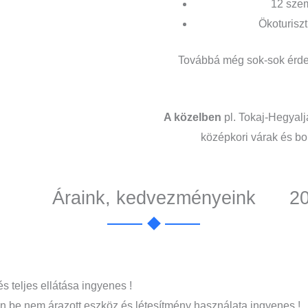
12 sze
Ökoturiszt
Továbbá még sok-sok érde
A közelben
pl. Tokaj-Hegyalj
középkori várak és bo
Áraink, kedvezményeink
2
és teljes ellátása ingyenes !
lön be nem árazott eszköz és létesítmény használata ingyenes !