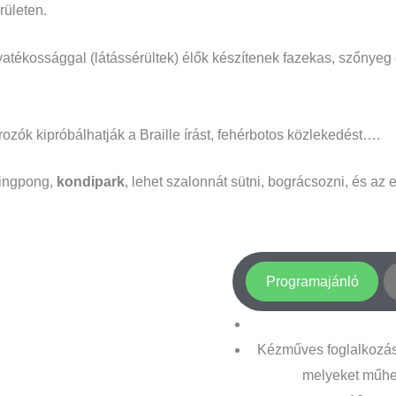
rületen.
tékossággal (látássérültek) élők készítenek fazekas, szőnyeg 
ozók kipróbálhatják a Braille írást, fehérbotos közlekedést….
 pingpong,
kondipark
, lehet szalonnát sütni, bográcsozni, és az 
Programajánló
Kézműves foglalkozás
melyeket műhel