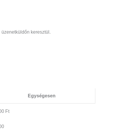
z üzenetküldőn keresztül.
Egységesen
00 Ft
00