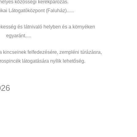
mélyes közösségi kerékpározás.
ikai Látogatóközpont (Faluház)......
kesség és látnivaló helyben és a környéken
egyaránt.....
a kincseinek felfedezésére, zempléni túrázásra,
rospincék látogatására nyílik lehetőség.
026