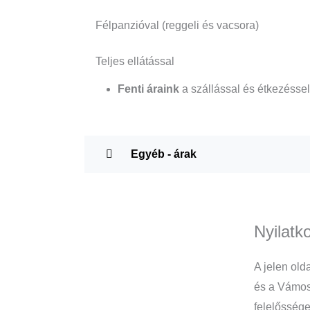
Félpanzióval (reggeli és vacsora)
Teljes ellátással
Fenti áraink
a szállással és étkezésse
Egyéb - árak
Nyilatk
A jelen old
és a Vámosú
felelőssége