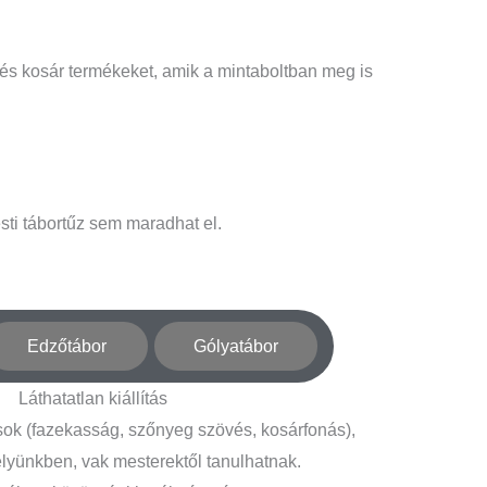
és kosár termékeket, amik a mintaboltban meg is
esti tábortűz sem maradhat el.
Edzőtábor
Gólyatábor
Láthatatlan kiállítás
ok (fazekasság, szőnyeg szövés, kosárfonás),
yünkben, vak mesterektől tanulhatnak.