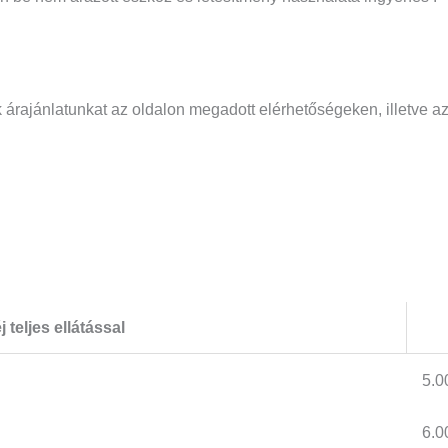
!
k árajánlatunkat az oldalon megadott elérhetőségeken, illetve a
éj teljes ellátással
5.0
6.0