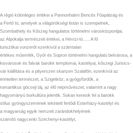
A régió különleges értékei a Pannonhalmi Bencés Főapátság és
a Fertő tó, amelyek a világörökségi listán is szerepelnek,
Szombathely és Kőszeg hangulatos történelmi városközpontjai,
az Alpokalja természeti értékei, a Hévízi-tó….. A fő
turisztikai vonzerőt ezenkívül a számtalan
értékes műemlék, Győr és Sopron történelmi hangulatú belvárosa, a
kisvárosok és falvak barokk templomai, kastélyai, kőszegi Jurisics-
vár kiállítása és a pityerszeri skanzen Szalafőn, ezenkívül az
érintetlen természet, a Szigetköz, a gyógyfürdők, a
romantikus göcseji táj, az élő népművészet, valamint a nagy
hagyományú borkultúra jelentik. Sokan keresik fel a barokk
stílus gyöngyszemének tekintett fertődi Esterházy-kastélyt és
a magyarság egyik nemzeti zarándokhelyének
számító nagycenki Széchenyi-kastélyt.