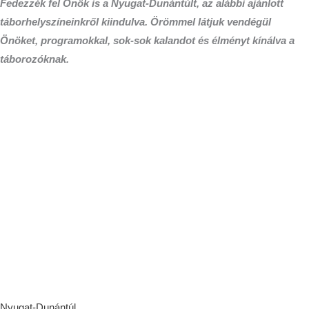
Fedezzék fel Önök is a Nyugat-Dunántúlt, az alábbi ajánlott
táborhelyszíneinkről kiindulva. Örömmel látjuk vendégül
Önöket, programokkal, sok-sok kalandot és élményt kínálva a
táborozóknak.
Nyugat-Dunántúl