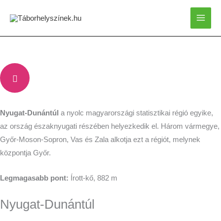
Skip
to
content
Nyugat-Dunántúl
a nyolc magyarországi statisztikai régió egyike,
az ország északnyugati részében helyezkedik el. Három vármegye,
Győr-Moson-Sopron, Vas és Zala alkotja ezt a régiót, melynek
központja Győr.
Legmagasabb pont:
Írott-kő, 882 m
Nyugat-Dunántúl