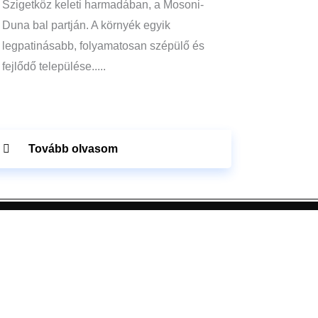
Szigetköz keleti harmadában, a Mosoni-
Duna bal partján. A környék egyik
legpatinásabb, folyamatosan szépülő és
fejlődő települése.....
Tovább olvasom