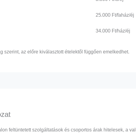
25.000 Ft/faház/éj
34.000 Ft/ház/éj
g szerint, az előre kiválasztott ételektől függően emelkedhet.
ozat
alon feltüntetett szolgáltatások és csoportos árak hitelesek, a