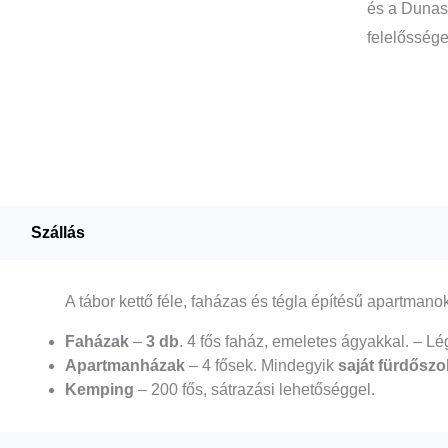
és a Dunasz
felelőssége
Szállás
A tábor kettő féle, faházas és tégla építésű apartmano
Faházak
–
3 db
. 4 fős faház, emeletes ágyakkal. – Lé
Apartmanházak
– 4 fősek. Mindegyik
saját fürdőszo
Kemping
– 200 fős, sátrazási lehetőséggel.