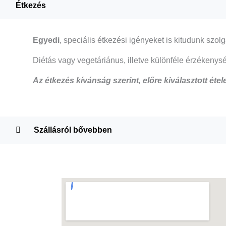
Étkezés
Egyedi
, speciális étkezési igényeket is kitudunk szolg
Diétás vagy vegetáriánus, illetve különféle érzékenység
Az étkezés kívánság szerint, előre kiválasztott étele
Szállásról bővebben