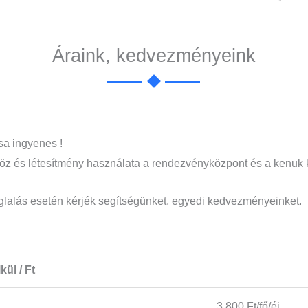
Áraink, kedvezményeink
sa ingyenes !
zköz és létesítmény használata a rendezvényközpont és a kenuk k
glalás esetén kérjék segítségünket, egyedi kedvezményeinket.
kül / Ft
3.800 Ft/fő/éj