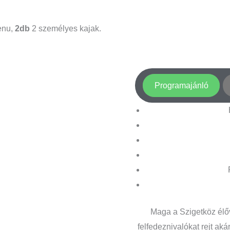
enu,
2db
2 személyes kajak.
Programajánló
Maga a Szigetköz élővi
felfedeznivalókat rejt ak