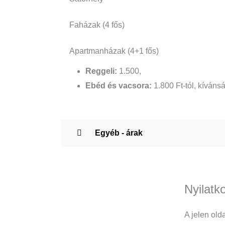
Faházak (4 fős)
Apartmanházak (4+1 fős)
Reggeli:
1.500,
Ebéd és vacsora:
1.800 Ft-tól, kívánsá
Egyéb - árak
Nyilatk
A jelen old