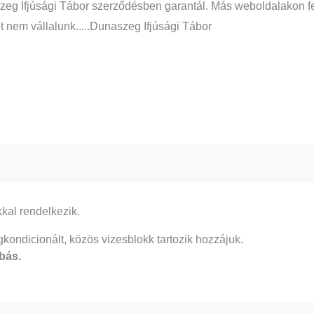
eg Ifjúsági Tábor szerződésben garantál. Más weboldalakon feltü
t nem vállalunk.....Dunaszeg Ifjúsági Tábor
kkal rendelkezik.
gkondicionált, közös vizesblokk tartozik hozzájuk.
bás.