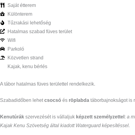
Saját étterem
Különterem
Tűzrakási lehetőség
Hatalmas szabad füves terület
Wifi
Parkoló
Közvetlen strand
Kajak, kenu bérlés
A tábor hatalmas füves területtel rendelkezik.
Szabadidőben lehet
csocsó
és
röplabda
táborbajnokságot is 
Kenutúrák
szervezését is vállaljuk
képzett személyzettel
:
a m
Kajak Kenu Szövetség által kiadott Waterguard képesítéssel.
.