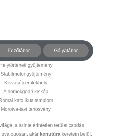
Edzőtábor
Gólyatábor
Helytörténeti gyűjtemény
Stabilmotor gyűjtemény
Kisvasúti emlékhely
A homokgödri kiskép
Római katolikus templom
Morotva-tavi tanösvény
lága, a szinte érintetlen terület csodás
ár gyalogosan, akár
kenutúra
keretein belül.