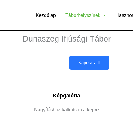
Kezdőlap
Táborhelyszínek
Haszno
Dunaszeg Ifjúsági Tábor
Kapcsolat
Képgaléria
Nagyításhoz kattintson a képre