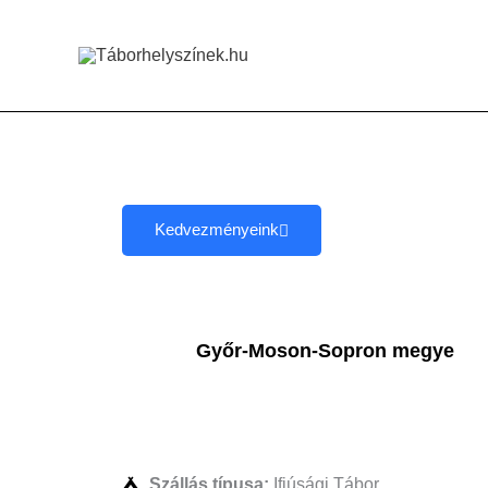
Skip
to
content
Kedvezményeink
Győr-Moson-Sopron megye
Szállás típusa:
Ifjúsági Tábor