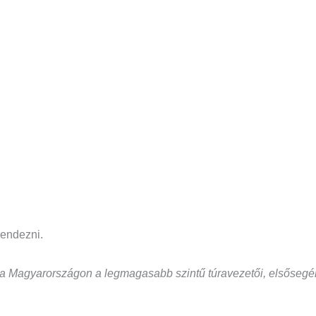
rendezni.
a Magyarországon a legmagasabb szintű túravezetői, elsősegély