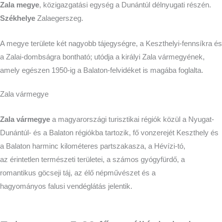
Zala megye
, közigazgatási egység a Dunántúl délnyugati részén.
Székhelye
Zalaegerszeg.
A megye területe két nagyobb tájegységre, a Keszthelyi-fennsíkra és
a Zalai-dombságra bontható; utódja a királyi Zala vármegyének,
amely egészen 1950-ig a Balaton-felvidéket is magába foglalta.
Zala vármegye
Zala vármegye
a magyarországi turisztikai régiók közül a Nyugat-
Dunántúl- és a Balaton régiókba tartozik, fő vonzerejét Keszthely és
a Balaton harminc kilométeres partszakasza, a Hévízi-tó,
az érintetlen természeti területei, a számos gyógyfürdő, a
romantikus göcseji táj, az élő népművészet és a
hagyományos falusi vendéglátás jelentik.