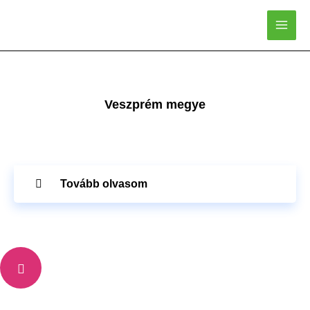
Skip
to
content
Veszprém megye
Tovább olvasom