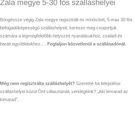
Zala megye 5-30 fős szálláshelyei
Böngéssze végig Zala megye regisztrált és minősített, 5 max 30 fős
befogadóképességű szálláshelyeit, keresse meg csoportjuk
számára a legmegfelelőbb helyszínt nyaralásukhoz, családi és
baráti együttlétekhez….
Foglaljon közvetlenül a szállásadónál.
Még nem regisztrálta szálláshelyét?
Szeretné ha települése
szálláshelyei közül Önt választanák vendégeink? „Aki lemarad az
kimarad”.