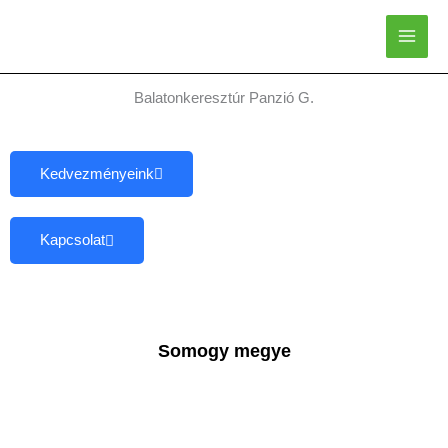
Skip
to
content
Balatonkeresztúr Panzió G.
Kedvezményeink
Kapcsolat
Somogy megye