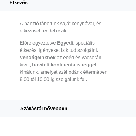
Étkezés
А panzió táborunk saját konyhával, és
étkezővel rendelkezik.
Előre egyeztetve
Egyedi
, speciális
étkezési igényeket is kitud szolgálni.
Vendégeinknek
az ebéd és vacsorán
kívül,
bővített kontinentális reggeli
t
kínálunk, amelyet szállodánk éttermében
8:00-tól 10:00-ig szolgálunk fel.
Szállásról bővebben