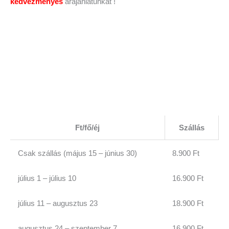
kedvezményes
árajánlatunkat !
Ft/fő/éj
Szállás
Csak szállás (május 15 – június 30)
8.900 Ft
július 1 – július 10
16.900 Ft
július 11 – augusztus 23
18.900 Ft
augusztus 24 – szeptember 7
16.900 Ft