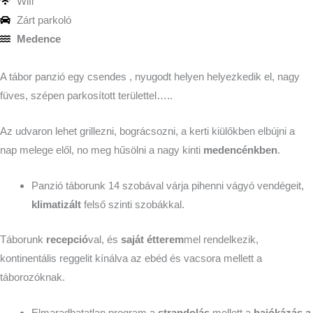
Wifi
Zárt parkoló
Medence
A tábor panzió egy csendes , nyugodt helyen helyezkedik el, nagy
füves, szépen parkosított területtel…..
Az udvaron lehet grillezni, bográcsozni, a kerti kiülőkben elbújni a
nap melege elől, no meg hűsölni a nagy kinti
medencénkben
.
Panzió táborunk 14 szobával várja pihenni vágyó vendégeit,
klimatizált
felső szinti szobákkal.
Táborunk
recepció
val, és
saját étterem
mel rendelkezik,
kontinentális reggelit kínálva az ebéd és vacsora mellett a
táborozóknak.
Elmaradhatatlan program a
strandolás
mellett a
hajókázás a