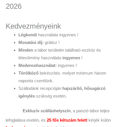
2026
Kedvezményeink
Légkondi
használata ingyenes !
Mosatási díj:
grátisz !
Minden
a tábor területén található eszköz és
létesítmény használata
ingyenes
!
Medencehasználat:
ingyenes !
Törölköző
bekészítés. melyet minimum három
naponta cserélünk.
Szállodánk recepcióján
hajszárító, hősugárzó
igénylés
szükség esetén.
Exkluzív szálláshelyszín
, a panzió tábor teljes
lefoglalása esetén, és
25 fős kétszám felett
kérjék külön