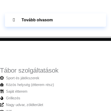
Tovább olvasom
Tábor szolgáltatások
Sport és játékszerek
Közös helység (étterem rész)
Saját étterem
Grillezés
Nagy udvar, zöldterület