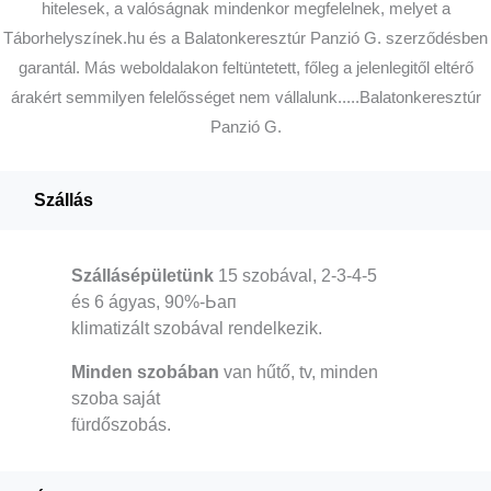
hitelesek, a valóságnak mindenkor megfelelnek, melyet a
Táborhelyszínek.hu és a Balatonkeresztúr Panzió G. szerződésben
garantál. Más weboldalakon feltüntetett, főleg a jelenlegitől eltérő
árakért semmilyen felelősséget nem vállalunk.....Balatonkeresztúr
Panzió G.
Szállás
Szállásépületünk
15 szobával, 2-3-4-5
és 6 ágyas, 90%-Ьап
klimatizált szobával rendelkezik.
Minden szobában
van hűtő, tv, minden
szoba saját
fürdőszobás.