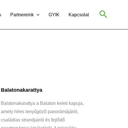
Search
s
Partnereink
GYIK
Kapcsolat
Balatonakarattya
Balatonakarattya a Balaton keleti kapuja,
amely híres lenyűgöző panorámájáról,
családias strandjairól és fejlődő