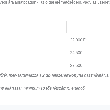
edi árajánlatot adunk, az oldal elérhetőségein, vagy az üzenet
22.000 Ft
24.500
27.500
fő/éj, mely tartalmazza a
2 db felszerelt konyha
használatát is.
inti ellátással, minimum
10 fős
létszámtól értendő.