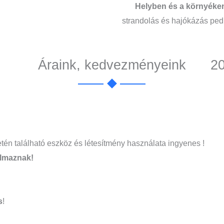
Helyben és a környéke
strandolás és hajókázás pedi
Áraink, kedvezményeink
2
letén található eszköz és létesítmény használata ingyenes !
almaznak!
s
!