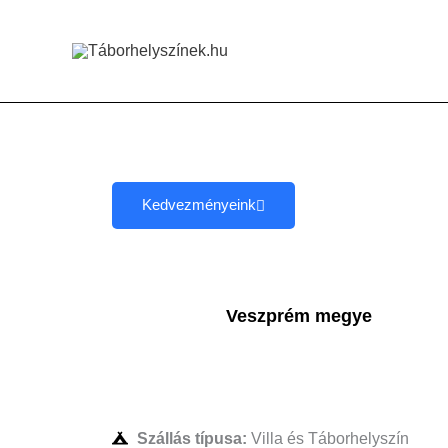
Skip
to
content
Kedvezményeink
Veszprém megye
Szállás típusa:
Villa és Táborhelyszín