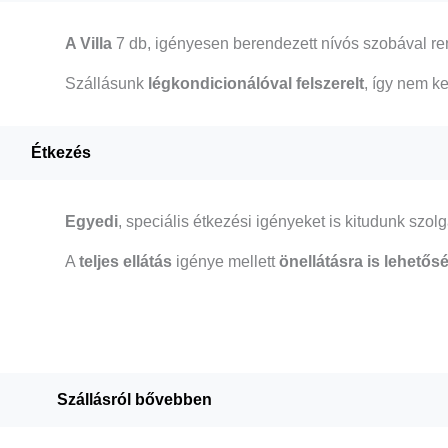
A Villa
7 db, igényesen berendezett nívós szobával re
Szállásunk
légkondicionálóval felszerelt
, így nem ke
Étkezés
Egyedi
, speciális étkezési igényeket is kitudunk szolg
A
teljes ellátás
igénye mellett
önellátásra is lehetős
Szállásról bővebben