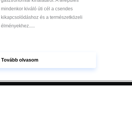
gasztronómiai kínálatáról. A település
mindenkor kiváló úti cél a csendes
kikapcsolódáshoz és a természetközeli
élményekhez.....
Tovább olvasom