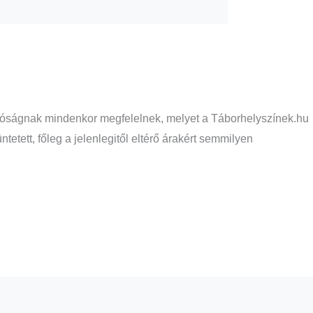
 valóságnak mindenkor megfelelnek, melyet a Táborhelyszínek.hu
etett, főleg a jelenlegitől eltérő árakért semmilyen