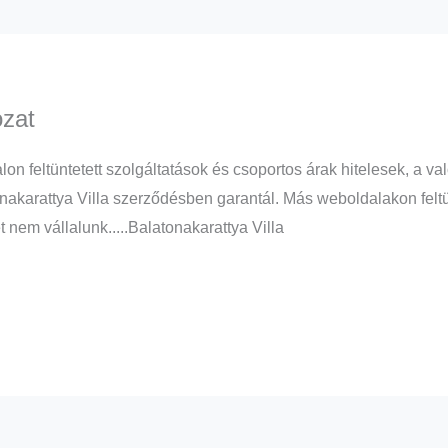
ozat
alon feltüntetett szolgáltatások és csoportos árak hitelesek, a
nakarattya Villa szerződésben garantál. Más weboldalakon feltünt
t nem vállalunk.....Balatonakarattya Villa