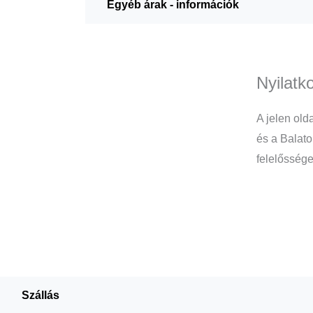
Egyéb árak - információk
Nyilatk
A jelen old
és a Balato
felelőssége
Szállás