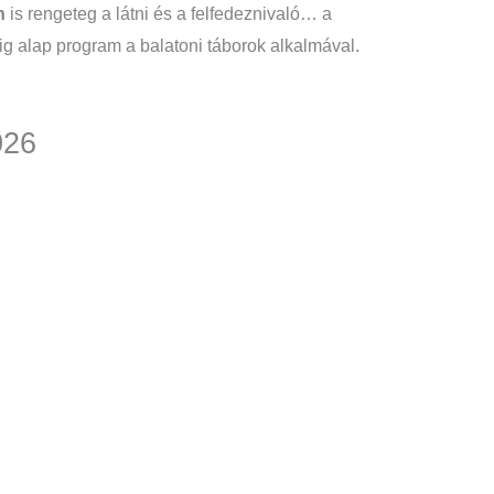
n
is rengeteg a látni és a felfedeznivaló… a
g alap program a balatoni táborok alkalmával.
026