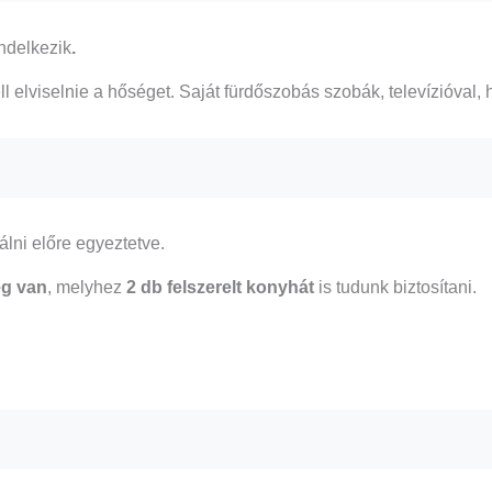
ndelkezik
.
ll elviselnie a hőséget. Saját fürdőszobás szobák, televízióval, h
álni előre egyeztetve.
ég van
, melyhez
2 db felszerelt konyhát
is tudunk biztosítani.