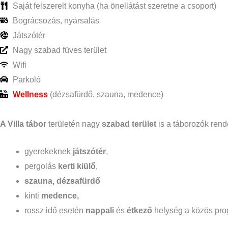
Saját felszerelt konyha (ha önellátást szeretne a csoport)
Bográcsozás, nyársalás
Játszótér
Nagy szabad füves terület
Wifi
Parkoló
Wellness
(dézsafürdő, szauna, medence)
A Villa tábor
területén nagy
szabad terület
is a táborozók rend
gyerekeknek
játszótér
,
pergolás
kerti
kiülő
,
szauna, dézsafürdő
kinti
medence,
rossz idő esetén
nappali
és
étkező
helység a közös pr