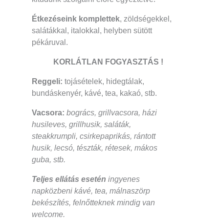
Étkezéseink komplettek
, zöldségekkel,
salátákkal, italokkal, helyben sütött
pékáruval.
KORLÁTLAN FOGYASZTÁS !
Reggeli:
tojásételek, hidegtálak,
bundáskenyér, kávé, tea, kakaó, stb.
Vacsora:
bogrács, grillvacsora, házi
husileves, grillhusik, saláták,
steakkrumpli, csirkepaprikás, rántott
husik, lecsó, tészták, rétesek, mákos
guba, stb.
Teljes ellátás esetén
ingyenes
napközbeni kávé, tea, málnaszörp
bekészítés, felnőtteknek mindig van
welcome.