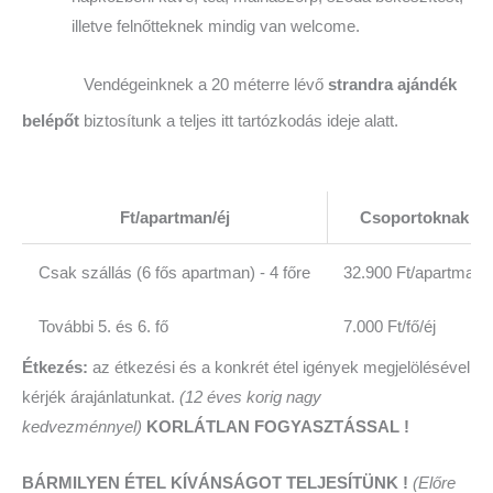
illetve felnőtteknek mindig van welcome.
Vendégeinknek a 20 méterre lévő
strandra ajándék
belépőt
biztosítunk a teljes itt tartózkodás ideje alatt.
Ft/apartman/éj
Csoportoknak
Csak szállás (6 fős apartman) - 4 főre
32.900 Ft/apartman
További 5. és 6. fő
7.000 Ft/fő/éj
Étkezés:
az étkezési és a konkrét étel igények megjelölésével
kérjék árajánlatunkat.
(12 éves korig nagy
kedvezménnyel)
KORLÁTLAN FOGYASZTÁSSAL !
BÁRMILYEN ÉTEL KÍVÁNSÁGOT TELJESÍTÜNK !
(Előre