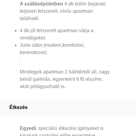
A szállásépületben
4 db külön bejáratú
teljesen felszerelt, nívós apartman
található.
4 db jól felszerelt apartman várja a
vendégeket.
Jurta sátor (modern,komfortos,
berendezve)
.
Mindegyik apartman 2 hálótérből áll, nagy
belső galériás, egyenként 6 fő részére,
akár pótágyazható is.
Étkezés
Egyedi
, speciális étkezési igényeket is
kitudunk szolgálni előre egyeztetve.