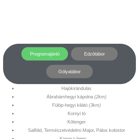
Programajánló
Edzőtábor
Gólyatábor
Hajókirándulás
Ábrahámhegyi kápolna
(2km)
Fülöp-hegyi kilátó
(3km)
Kornyi tó
Kőtenger
Salföld, Természetvédelmi Major, Pálos kolostor
Kopasz-hegy…..