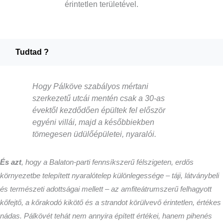
érintetlen területével.
Tudtad ?
Hogy Pálköve szabályos mértani
szerkezetű utcái mentén csak a 30-as
évektől kezdődően épültek fel először
egyéni villái, majd a későbbiekben
tömegesen üdülőépületei, nyaralói.
És azt
, hogy a Balaton-parti fennsíkszerű félszigeten, erdős
környezetbe telepített nyaralótelep különlegessége – táji, látványbeli
és természeti adottságai mellett – az amfiteátrumszerű felhagyott
kőfejtő, a kőrakodó kikötő és a strandot körülvevő érintetlen, értékes
nádas. Pálkövét tehát nem annyira épített értékei, hanem pihenés