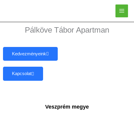
Skip
to
content
Pálköve Tábor Apartman
Kedvezményeink
Kapcsolat
Veszprém megye