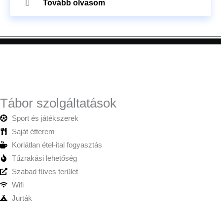
Tovább olvasom
Tábor szolgáltatások
Sport és játékszerek
Saját étterem
Korlátlan étel-ital fogyasztás
Tűzrakási lehetőség
Szabad füves terület
Wifi
Jurták