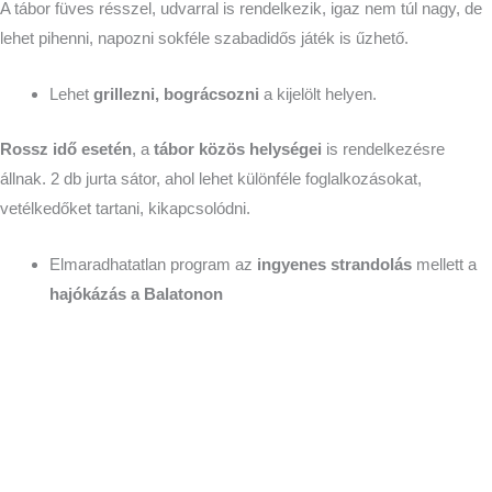
A tábor füves résszel, udvarral is rendelkezik, igaz nem túl nagy, de
lehet pihenni, napozni sokféle szabadidős játék is űzhető.
Lehet
grillezni, bográcsozni
a kijelölt helyen.
Rossz idő esetén
, a
tábor közös helységei
is rendelkezésre
állnak. 2 db jurta sátor, ahol lehet különféle foglalkozásokat,
vetélkedőket tartani, kikapcsolódni.
Elmaradhatatlan program az
ingyenes strandolás
mellett a
hajókázás a Balatonon