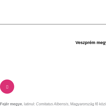
Skip
to
content
Veszprém meg
Fejér megye
, latinul:
Comitatus Albensis
, Magyarország fő kö