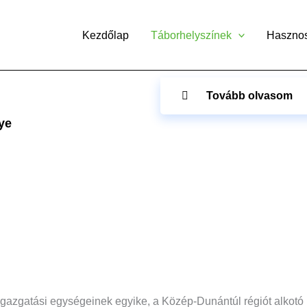
Kezdőlap
Táborhelyszínek
Haszno
Tovább olvasom
ye
zigazgatási egységeinek egyike, a Közép-Dunántúl régiót alko