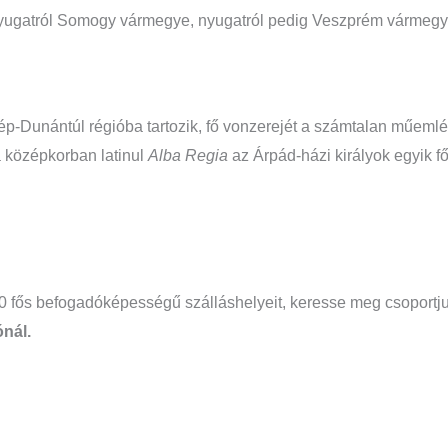
nyugatról Somogy vármegye, nyugatról pedig Veszprém vármegye
ép-Dunántúl régióba tartozik, fő vonzerejét a számtalan műemlék
a középkorban latinul
Alba Regia
az Árpád-házi királyok egyik fő
30 fős befogadóképességű szálláshelyeit, keresse meg csoportj
ónál.