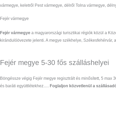
vármegye, keletről Pest vármegye, délről Tolna vármegye, dél
Fejér vármegye
Fejér vármegye
a magyarországi turisztikai régiók közül a Köz
kirándulóövezete jelenti. A megye székhelye, Székesfehérvár, 
Fejér megye 5-30 fős szálláshelyei
Böngéssze végig Fejér megye regisztrált és minősített, 5 max 
és baráti együttlétekhez….
Foglaljon közvetlenül a szállásad