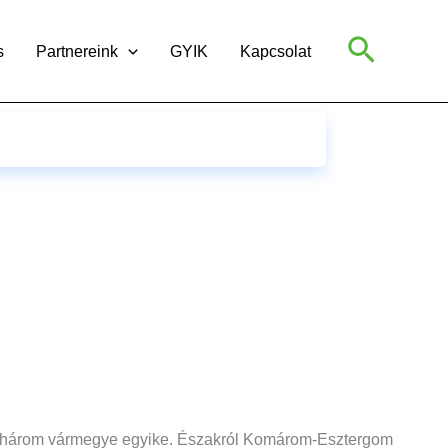
Search
s
Partnereink
GYIK
Kapcsolat
tó három vármegye egyike. Északról Komárom-Esztergom