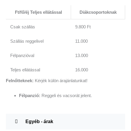
Ft/fő/éj Teljes ellátással
Diákcsoportoknak
Csak szállás
9.800 Ft
Szállás reggelivel
11.000
Félpanzióval
13.000
Teljes ellátással
16.000
Felnőtteknek:
Kérjék külön árajánlatunkat!
Félpanzió:
Reggeli és vacsorát jelent.
Egyéb - árak