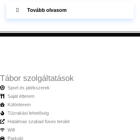
Tovább olvasom
Tábor szolgáltatások
Sport és játékszerek
Saját étterem
Különterem
Tűzrakási lehetőség
Hatalmas szabad füves terület
Wifi
Parkoló