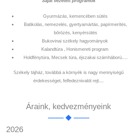
Saját vezetett programok
Gyurmázás, kemencében sütés
Batikolás, nemezelés, gyertyamártás, papírmerítés,
bőrözés, kenyérsütés
Bukovinai székely hagyományok
Kalandtúra , Honismereti program
Holdfénytúra, Mecsek túra, éjszakai számháború….
Székely tájház, továbbá a környék is nagy mennyiségű
érdekességet, felfedeznivalót rejt....
Áraink, kedvezményeink
2026