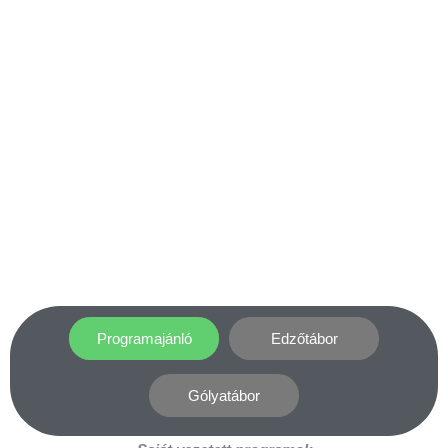
Programajánló
Edzőtábor
Gólyatábor