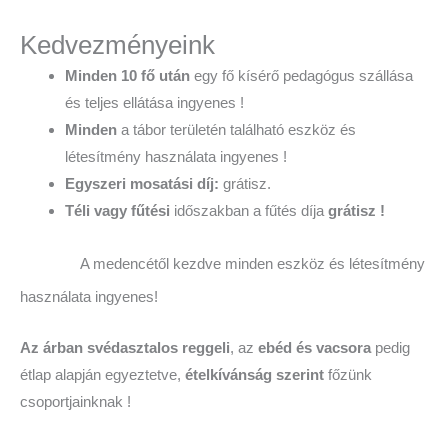
Kedvezményeink
Minden 10 fő után
egy fő kísérő pedagógus szállása
és teljes ellátása ingyenes !
Minden
a tábor területén található eszköz és
létesítmény használata ingyenes !
Egyszeri mosatási díj:
grátisz.
Téli vagy fűtési
időszakban a fűtés díja
grátisz !
A medencétől kezdve minden eszköz és létesítmény
használata ingyenes!
Az árban svédasztalos reggeli
, az
ebéd és vacsora
pedig
étlap alapján egyeztetve,
ételkívánság szerint
főzünk
csoportjainknak !