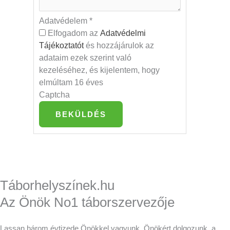
Adatvédelem
*
Elfogadom az
Adatvédelmi
Tájékoztatót
és hozzájárulok az
adataim ezek szerint való
kezeléséhez, és kijelentem, hogy
elmúltam 16 éves
Captcha
BEKÜLDÉS
Táborhelyszínek.hu
Az Önök No1 táborszervezője
Lassan három évtizede Önökkel vagyunk, Önökért dolgozunk, a