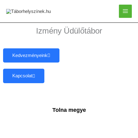
Skip
to
content
Izmény Üdülőtábor
Kedvezményeink
Kapcsolat
Tolna megye