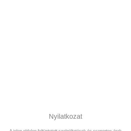
Nyilatkozat
A jelen oldalon feltüntetett szolgáltatások és csoportos árak