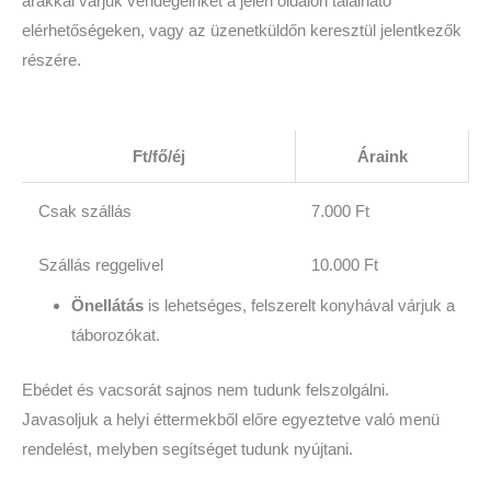
árakkal várjuk vendégeinket a jelen oldalon található
elérhetőségeken, vagy az üzenetküldőn keresztül jelentkezők
részére.
Ft/fő/éj
Áraink
Csak szállás
7.000 Ft
Szállás reggelivel
10.000 Ft
Önellátás
is lehetséges, felszerelt konyhával várjuk a
táborozókat.
Ebédet és vacsorát sajnos nem tudunk felszolgálni.
Javasoljuk a helyi éttermekből előre egyeztetve való menü
rendelést, melyben segítséget tudunk nyújtani.