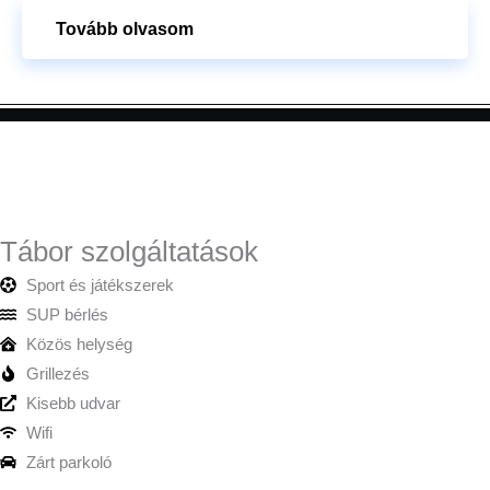
Tovább olvasom
Tábor szolgáltatások
Sport és játékszerek
SUP bérlés
Közös helység
Grillezés
Kisebb udvar
Wifi
Zárt parkoló