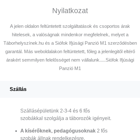
Nyilatkozat
A jelen oldalon feltüntetett szolgáltatások és csoportos árak
hitelesek, a valóságnak mindenkor megfelelnek, melyet a
Táborhelyszínek.hu és a Siófok Ifjúsági Panzió M1 szerződésben
garantál. Más weboldalakon feltüntetett, főleg a jelenlegitől eltérő
árakért semmilyen felelősséget nem vállalunk.....Siófok Ifjúsági
Panzió M1
Szállás
Szállásépületünk 2-3-4 és 6 fős
szobákkal szolgálja a táborozók igényeit.
A kísérőknek, pedagógusoknak
2 fős
szobák állnak rendelkezésre.