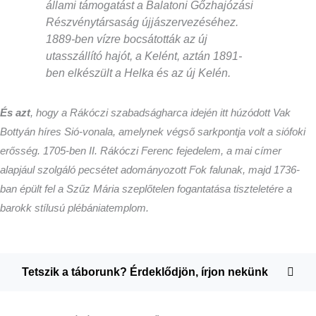
állami támogatást a Balatoni Gőzhajózási
Részvénytársaság újjászervezéséhez.
1889-ben vízre bocsátották az új
utasszállító hajót, a Kelént, aztán 1891-
ben elkészült a Helka és az új Kelén.
És azt
, hogy a Rákóczi szabadságharca idején itt húzódott Vak
Bottyán híres Sió-vonala, amelynek végső sarkpontja volt a siófoki
erősség. 1705-ben II. Rákóczi Ferenc fejedelem, a mai címer
alapjául szolgáló pecsétet adományozott Fok falunak, majd 1736-
ban épült fel a Szűz Mária szeplőtelen fogantatása tiszteletére a
barokk stílusú plébániatemplom.
Tetszik a táborunk? Érdeklődjön, írjon nekünk