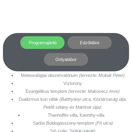
Programajánló
Edzőtábor
Gólyatábor
Meteorológiai obszervatórium
(tervezte: Molnár Péter)
Víztorony
Evangélikus templom
(tervezte: Makovecz Imre)
Dualizmus kori villák
(Batthyányi utca, Köztársaság útja,
Petőfi sétány és Mártírok útja)
:
Thanhoffer-villa, Karinthy-villa
Sarlós Boldogasszony-templom
(Fő utca)
Sió zsilip, Siófoki kikötő