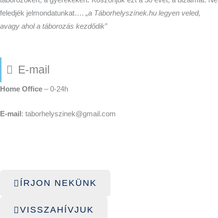
feledjék jelmondatunkat….
„a Táborhelyszínek.hu legyen veled,
avagy ahol a táborozás kezdődik”
E-mail
Home Office
– 0-24h
E-mail
: taborhelyszinek@gmail.com
ÍRJON NEKÜNK
VISSZAHÍVJUK