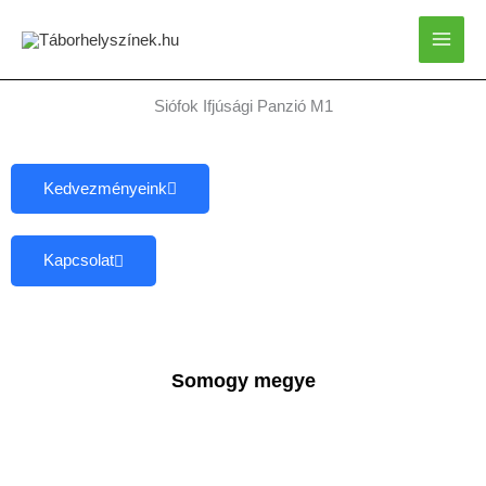
Skip
to
content
Siófok Ifjúsági Panzió M1
Kedvezményeink
Kapcsolat
Somogy megye