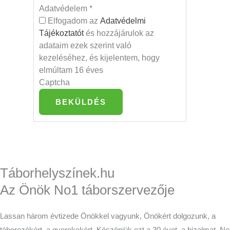
Adatvédelem
*
Elfogadom az
Adatvédelmi
Tájékoztatót
és hozzájárulok az
adataim ezek szerint való
kezeléséhez, és kijelentem, hogy
elmúltam 16 éves
Captcha
BEKÜLDÉS
Táborhelyszínek.hu
Az Önök No1 táborszervezője
Lassan három évtizede Önökkel vagyunk, Önökért dolgozunk, a
táborozókért, a gyerekekért. Köszönjük ezt a 30 évet, a bizalmat. Ne