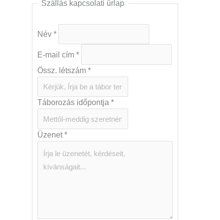
Szállás kapcsolati űrlap
Név
*
E-mail cím
*
Össz. létszám
*
Táborozás időpontja
*
Üzenet
*