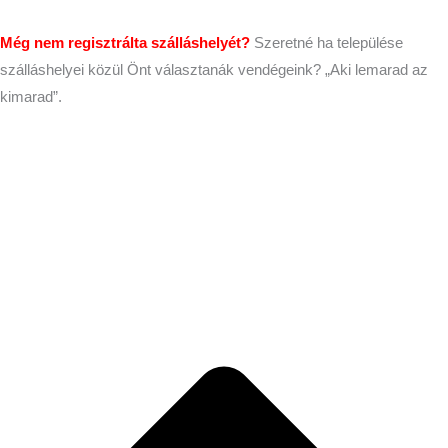
Még nem regisztrálta szálláshelyét?
Szeretné ha települése
szálláshelyei közül Önt választanák vendégeink? „Aki lemarad az
kimarad”.