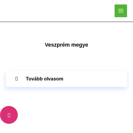
Skip
to
content
Veszprém megye
Tovább olvasom