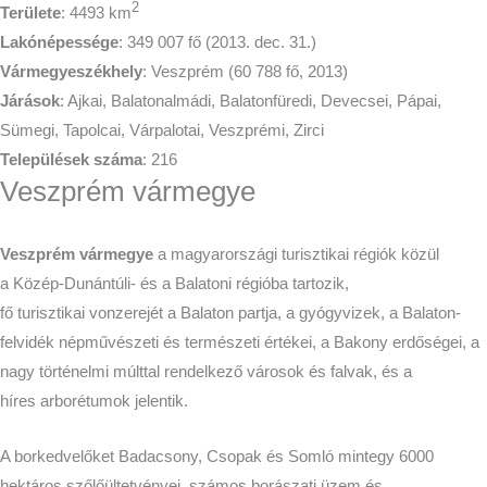
2
Területe
: 4493 km
Lakónépessége
: 349 007 fő (2013. dec. 31.)
Vármegyeszékhely
: Veszprém (60 788 fő, 2013)
Járások
: Ajkai, Balatonalmádi, Balatonfüredi, Devecsei, Pápai,
Sümegi, Tapolcai, Várpalotai, Veszprémi, Zirci
Települések száma
: 216
Veszprém vármegye
Veszprém vármegye
a magyarországi turisztikai régiók közül
a Közép-Dunántúli- és a Balatoni régióba tartozik,
fő turisztikai vonzerejét a Balaton partja, a gyógyvizek, a Balaton-
felvidék népművészeti és természeti értékei, a Bakony erdőségei, a
nagy történelmi múlttal rendelkező városok és falvak, és a
híres arborétumok jelentik.
A borkedvelőket Badacsony, Csopak és Somló mintegy 6000
hektáros szőlőültetvényei, számos borászati üzem és