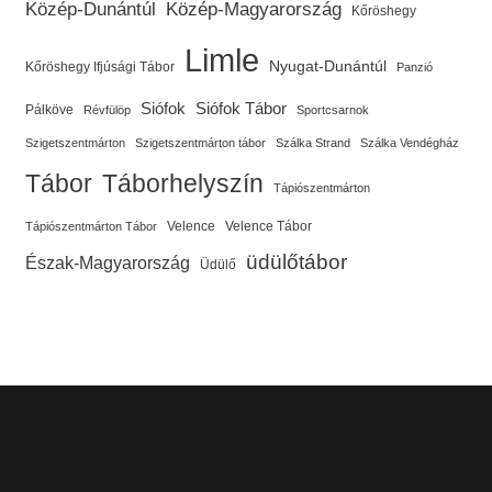
Közép-Dunántúl
Közép-Magyarország
Kőröshegy
Limle
Nyugat-Dunántúl
Kőröshegy Ifjúsági Tábor
Panzió
Siófok
Siófok Tábor
Pálköve
Révfülöp
Sportcsarnok
Szigetszentmárton
Szigetszentmárton tábor
Szálka Strand
Szálka Vendégház
Tábor
Táborhelyszín
Tápiószentmárton
Velence
Velence Tábor
Tápiószentmárton Tábor
üdülőtábor
Észak-Magyarország
Üdülő