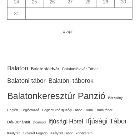
24
25
26
27
28
29
30
31
« ápr
Balaton
Balatonföldvár
Balatonföldvár Tábor
Balatoni tábor
Balatoni táborok
Balatonkeresztúr Panzió
Börzsöny
Cegléd
Ceglédfürdő
Ceglédfürdő Ifjúsági Tábor
Duna
Duna tábor
Ifjúsági Tábor
Ifjúsági Hotel
Dél-Dunántúl
Dömsöd
Királyrét
Királyrét Fogadó
Királyrét Tábor
konditerem