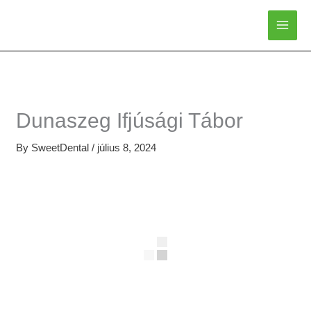
Skip
to
content
Dunaszeg Ifjúsági Tábor
By
SweetDental
/
július 8, 2024