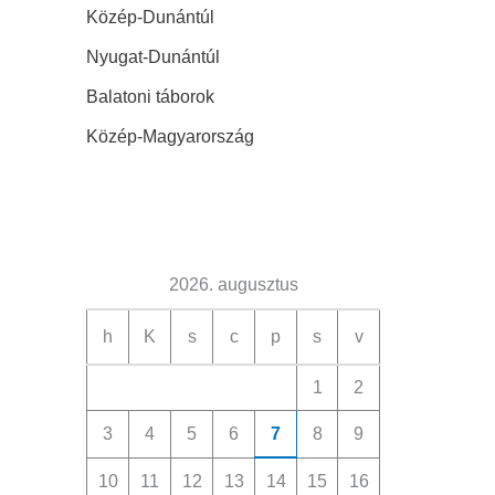
Közép-Dunántúl
Nyugat-Dunántúl
Balatoni táborok
Közép-Magyarország
2026. augusztus
h
K
s
c
p
s
v
1
2
3
4
5
6
7
8
9
10
11
12
13
14
15
16