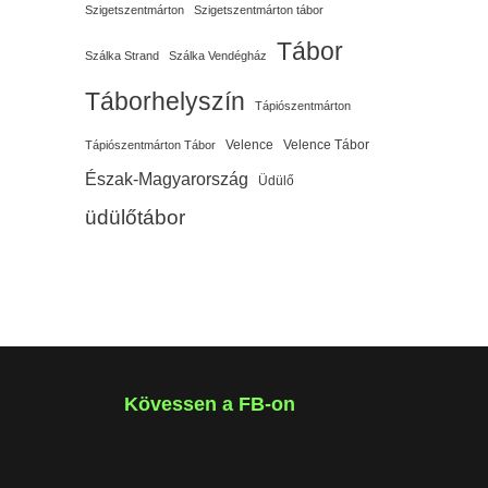
Szigetszentmárton
Szigetszentmárton tábor
Tábor
Szálka Strand
Szálka Vendégház
Táborhelyszín
Tápiószentmárton
Velence
Velence Tábor
Tápiószentmárton Tábor
Észak-Magyarország
Üdülő
üdülőtábor
Kövessen a FB-on