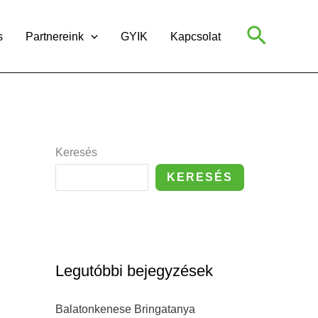
Search
s
Partnereink
GYIK
Kapcsolat
Keresés
KERESÉS
Legutóbbi bejegyzések
Balatonkenese Bringatanya