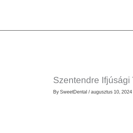
Skip
to
content
Szentendre Ifjúsági
By
SweetDental
/
augusztus 10, 2024