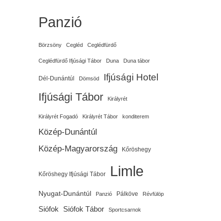
Panzió
Börzsöny
Cegléd
Ceglédfürdő
Ceglédfürdő Ifjúsági Tábor
Duna
Duna tábor
Ifjúsági Hotel
Dél-Dunántúl
Dömsöd
Ifjúsági Tábor
Királyrét
Királyrét Fogadó
Királyrét Tábor
konditerem
Közép-Dunántúl
Közép-Magyarország
Kőröshegy
Limle
Kőröshegy Ifjúsági Tábor
Nyugat-Dunántúl
Pálköve
Panzió
Révfülöp
Siófok
Siófok Tábor
Sportcsarnok