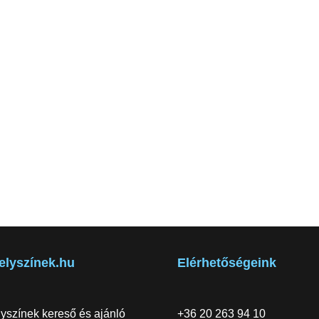
elyszínek.hu
Elérhetőségeink
yszínek kereső és ajánló
+36 20 263 94 10