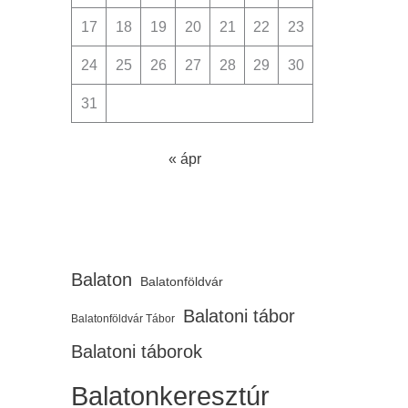
17
18
19
20
21
22
23
24
25
26
27
28
29
30
31
« ápr
Balaton
Balatonföldvár
Balatoni tábor
Balatonföldvár Tábor
Balatoni táborok
Balatonkeresztúr