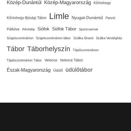
Közép-Dunántúl
Közép-Magyarország
Kőröshegy
Limle
Nyugat-Dunántúl
Kőröshegy Ifjúsági Tábor
Panzió
Siófok
Siófok Tábor
Pálköve
Révfülöp
Sportcsarnok
Szigetszentmárton
Szigetszentmárton tábor
Szálka Strand
Szálka Vendégház
Tábor
Táborhelyszín
Tápiószentmárton
Velence
Velence Tábor
Tápiószentmárton Tábor
üdülőtábor
Észak-Magyarország
Üdülő