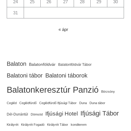
24
25
26
27
28
29
30
31
« ápr
Balaton
Balatonföldvár
Balatonföldvár Tábor
Balatoni tábor
Balatoni táborok
Balatonkeresztúr Panzió
Börzsöny
Cegléd
Ceglédfürdő
Ceglédfürdő Ifjúsági Tábor
Duna
Duna tábor
Ifjúsági Tábor
Ifjúsági Hotel
Dél-Dunántúl
Dömsöd
Királyrét
Királyrét Fogadó
Királyrét Tábor
konditerem