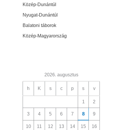
Közép-Dunántúl
Nyugat-Dunántúl
Balatoni táborok
Közép-Magyarország
2026. augusztus
h
K
s
c
p
s
v
1
2
3
4
5
6
7
8
9
10
11
12
13
14
15
16