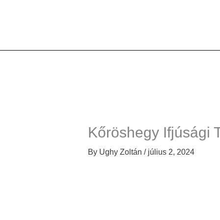
Skip
to
content
Kőröshegy Ifjúsági 
By
Ughy Zoltán
/
július 2, 2024