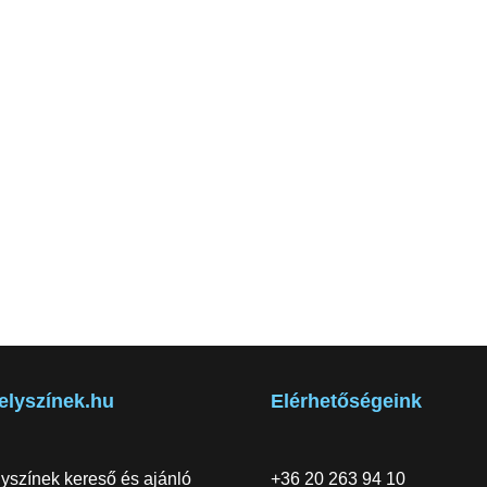
elyszínek.hu
Elérhetőségeink
yszínek kereső és ajánló
+36 20 263 94 10