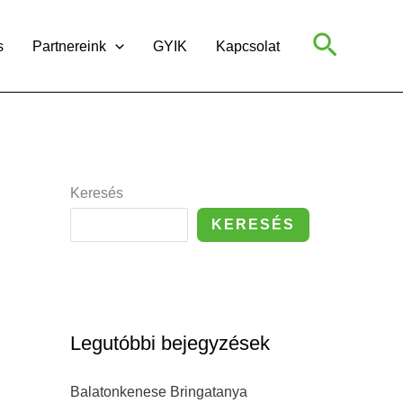
Search
s
Partnereink
GYIK
Kapcsolat
Keresés
KERESÉS
Legutóbbi bejegyzések
Balatonkenese Bringatanya