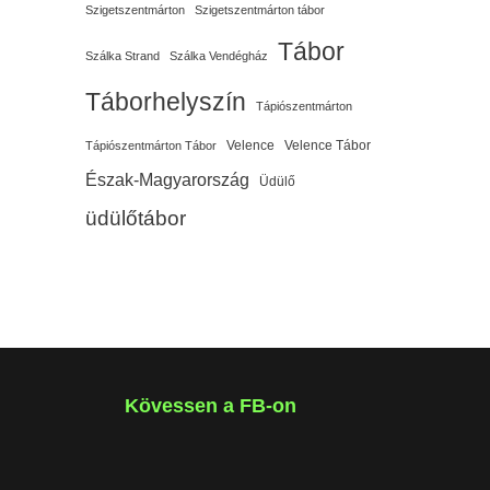
Szigetszentmárton
Szigetszentmárton tábor
Tábor
Szálka Strand
Szálka Vendégház
Táborhelyszín
Tápiószentmárton
Velence
Velence Tábor
Tápiószentmárton Tábor
Észak-Magyarország
Üdülő
üdülőtábor
Kövessen a FB-on