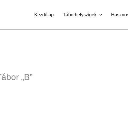
Kezdőlap
Táborhelyszínek
Haszno
Tábor „B”