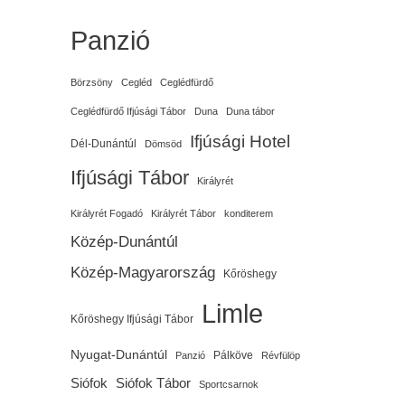
Panzió
Börzsöny
Cegléd
Ceglédfürdő
Ceglédfürdő Ifjúsági Tábor
Duna
Duna tábor
Ifjúsági Hotel
Dél-Dunántúl
Dömsöd
Ifjúsági Tábor
Királyrét
Királyrét Fogadó
Királyrét Tábor
konditerem
Közép-Dunántúl
Közép-Magyarország
Kőröshegy
Limle
Kőröshegy Ifjúsági Tábor
Nyugat-Dunántúl
Pálköve
Panzió
Révfülöp
Siófok
Siófok Tábor
Sportcsarnok