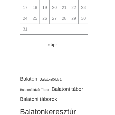
17
18
19
20
21
22
23
24
25
26
27
28
29
30
31
« ápr
Balaton
Balatonföldvár
Balatoni tábor
Balatonföldvár Tábor
Balatoni táborok
Balatonkeresztúr