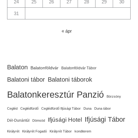
24
25
26
27
28
29
30
31
« ápr
Balaton
Balatonföldvár
Balatonföldvár Tábor
Balatoni tábor
Balatoni táborok
Balatonkeresztúr Panzió
Börzsöny
Cegléd
Ceglédfürdő
Ceglédfürdő Ifjúsági Tábor
Duna
Duna tábor
Ifjúsági Tábor
Ifjúsági Hotel
Dél-Dunántúl
Dömsöd
Királyrét
Királyrét Fogadó
Királyrét Tábor
konditerem