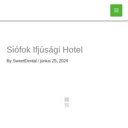
Skip
to
content
Siófok Ifjúsági Hotel
By
SweetDental
/
június 25, 2024