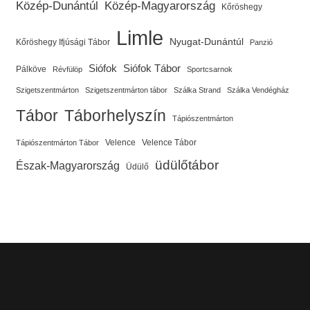
Közép-Dunántúl
Közép-Magyarország
Kőröshegy
Limle
Nyugat-Dunántúl
Kőröshegy Ifjúsági Tábor
Panzió
Siófok
Siófok Tábor
Pálköve
Révfülöp
Sportcsarnok
Szigetszentmárton
Szigetszentmárton tábor
Szálka Strand
Szálka Vendégház
Tábor
Táborhelyszín
Tápiószentmárton
Velence
Velence Tábor
Tápiószentmárton Tábor
üdülőtábor
Észak-Magyarország
Üdülő